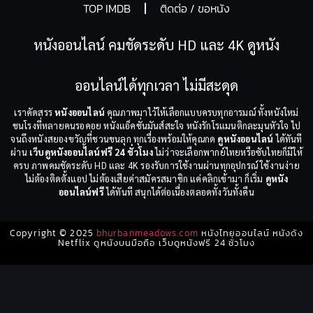
TOP IMDB
ติดต่อ / ขอหนัง
หนังออนไลน์ คมชัดระดับ HD และ 4K ดูหนัง
ออนไลน์ได้ทุกเวลา ไม่มีสะดุด
เราคัดสรร
หนังออนไลน์
คุณภาพมาไว้ให้เลือกแบบครบทุกอารมณ์ ทั้งหนังใหม่
ชนโรงที่หลายคนรอคอย หนังแอ็คชั่นมันส์สะใจ หนังรักโรแมนติกละมุนหัวใจ ไป
จนถึงหนังสยองขวัญที่ชวนขนลุก ทุกเรื่องพร้อมให้คุณกด
ดูหนังออนไลน์
ได้ทันที
ผ่าน
เว็บดูหนังออนไลน์ฟรี 24 ชั่วโมง
ไม่ว่าจะเลือกพากย์ไทยหรือซับไทยก็มีให้
ครบ ภาพคมชัดระดับ HD และ 4K รองรับการใช้งานผ่านทุกอุปกรณ์ ใช้งานง่าย
ไม่ต้องติดตั้งแอป ไม่ต้องเสียค่าสมัครสมาชิก แค่คลิกเข้ามา ก็เริ่ม
ดูหนัง
ออนไลน์ฟรี
ได้ทันที สนุกได้ต่อเนื่องตลอดทั้งวันทั้งคืน
Copyright © 2025
bhurbanmeadows.com
หนังไทยออนไลน์ หนังดัง
Netflix ดูหนังบนมือถือ เว็บดูหนังฟรี 24 ชั่วโมง