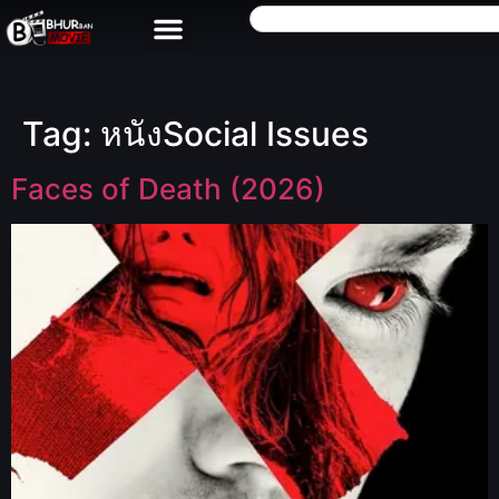
Tag:
หนังSocial Issues
Faces of Death (2026)