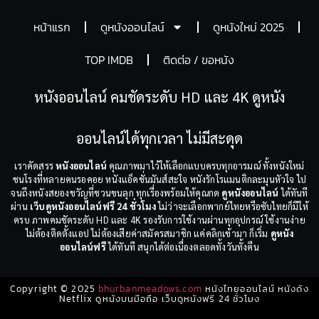
หน้าแรก
ดูหนังออนไลน์
ดูหนังใหม่ 2025
TOP IMDB
ติดต่อ / ขอหนัง
หนังออนไลน์ คมชัดระดับ HD และ 4K ดูหนัง
ออนไลน์ได้ทุกเวลา ไม่มีสะดุด
เราคัดสรร
หนังออนไลน์
คุณภาพมาไว้ให้เลือกแบบครบทุกอารมณ์ ทั้งหนังใหม่
ชนโรงที่หลายคนรอคอย หนังแอ็คชั่นมันส์สะใจ หนังรักโรแมนติกละมุนหัวใจ ไป
จนถึงหนังสยองขวัญที่ชวนขนลุก ทุกเรื่องพร้อมให้คุณกด
ดูหนังออนไลน์
ได้ทันที
ผ่าน
เว็บดูหนังออนไลน์ฟรี 24 ชั่วโมง
ไม่ว่าจะเลือกพากย์ไทยหรือซับไทยก็มีให้
ครบ ภาพคมชัดระดับ HD และ 4K รองรับการใช้งานผ่านทุกอุปกรณ์ ใช้งานง่าย
ไม่ต้องติดตั้งแอป ไม่ต้องเสียค่าสมัครสมาชิก แค่คลิกเข้ามา ก็เริ่ม
ดูหนัง
ออนไลน์ฟรี
ได้ทันที สนุกได้ต่อเนื่องตลอดทั้งวันทั้งคืน
Copyright © 2025
bhurbanmeadows.com
หนังไทยออนไลน์ หนังดัง
Netflix ดูหนังบนมือถือ เว็บดูหนังฟรี 24 ชั่วโมง