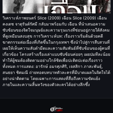
วิเคราะห์ภาพยนตร์ Slice (2009) เฉือน Slice (2009) เฉือน
คงเดช จาตุรันต์รัศมี กลับมาพร้อมกับ เฉือน ที่นำเสนอความ
ซับซ้อนของจิตใจมนุษย์และความรุนแรงที่ซ่อนอยู่ภายใต้สังคม
ที่ดูเหมือนสงบสุข การวิเคราะห์บท: เรื่องราวเริ่มต้นด้วยคดี
ฆาตกรรมต่อเนื่องที่เกิดขึ้นในกรุงเทพฯ ซึ่งนำไปสู่การสืบสวนที่
เผยให้เห็นความลับดำมืดและความสัมพันธ์ที่ซับซ้อนของผู้คนที่
เกี่ยวข้อง โครงสร้างเรื่องเล่าแบบซับซ้อนค่อยๆ เผยปมทีละน้อย
ทำให้ผู้ชมต้องติดตามอย่างใกล้ชิดเพื่อปะติดปะต่อเรื่องราว
ทั้งหมด การแสดง: อารักษ์ อมรศุภศิริ, เจสสิกา ภาสะพันธุ์,
สนธยา ชิตมณี ถ่ายทอดบทบาทตัวละครที่มีบาดแผลในจิตใจได้
อย่างน่าติดตาม โดยเฉพาะการแสดงที่สื่อถึงความขัดแย้ง
ภายในและความสิ้นหวังของตัวละครได้อย่างลึกซึ้ง