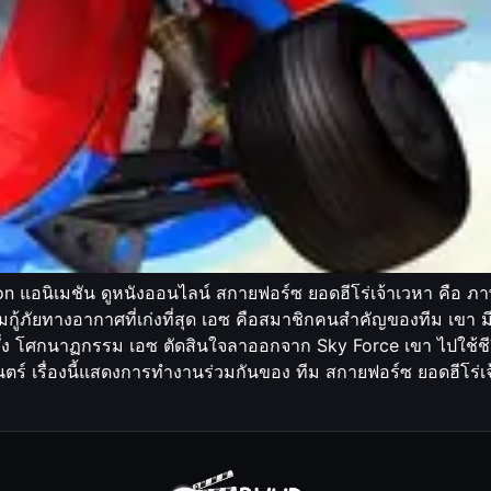
 แอนิเมชัน ดูหนังออนไลน์ สกายฟอร์ซ ยอดฮีโร่เจ้าเวหา คือ ภาพยน
มกู้ภัยทางอากาศที่เก่งที่สุด เอซ คือสมาชิกคนสำคัญของทีม เขา ม
โศกนาฏกรรม เอซ ตัดสินใจลาออกจาก Sky Force เขา ไปใช้ชีวิตที่น
นตร์ เรื่องนี้แสดงการทำงานร่วมกันของ ทีม สกายฟอร์ซ ยอดฮีโร่เ