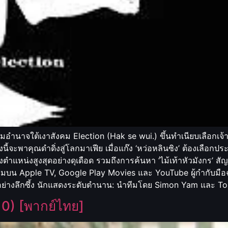
กมอำนาจใต้เงาสังคม Election (Hak se wui.) ขึ้นทำเนียบเลือกเจ้าพ
ี้จะพาคุณดำดิ่งสู่โลกมาเฟีย เมื่อแก๊ง ‘หว่อหลินซิง’ ต้องเลือก
ำแหน่งสูงสุดอย่างดุเดือด รวมถึงการค้นหา ‘ไม้เท้าหัวมังกร’ สัญล
รับชมบน Apple TV, Google Play Movies และ YouTube ผู้กำกับม
อย่างลึกซึ้ง นักแสดงระดับตำนาน: นำทีมโดย Simon Yam และ T
0) [พากย์ไทย]