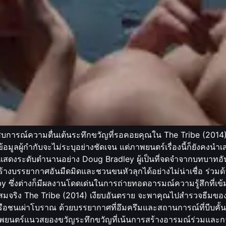
การณ์ความตื่นเต้นระทึกขวัญที่รอคอยคุณใน The Tribe (2014) เงีย
ูลผู้กำกับจะไม่ระบุอย่างชัดเจน แต่ภาพยนตร์เรื่องนี้ก็ยังคงน
โดยนักแสดงระดับตำนานอย่าง Doug Bradley ผู้เป็นที่จดจำจากบท
างบรรยากาศอันมืดมิดและชวนขนหัวลุกได้อย่างไม่น่าเชื่อ ร่ว
ซึ่งต่างก็มีผลงานโดดเด่นในการถ่ายทอดอารมณ์ความรู้สึกที่เข้
จริง The Tribe (2014) เงียบอันตราย จะพาคุณไปสำรวจธีมของการเ
รือชนเผ่าโบราณ ด้วยบรรยากาศที่อึมครึมและสถานการณ์ที่บีบคั้
ยนตร์แนวสยองขวัญระทึกขวัญที่เน้นการสร้างอารมณ์ร่วมและการห