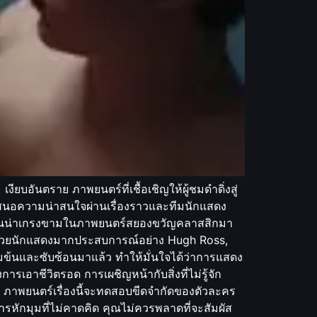
บอันตราย ภาพยนตร์ที่เชื้อเชิญให้ผู้ชมดำดิ่งสู่
ำเสนอความน่าสนใจผ่านเรื่องราวและทีมนักแสดง
บาทอันน่าเกรงขามในภาพยนตร์สยองขวัญคลาสสิกมา
มด้วยนักแสดงมากประสบการณ์อย่าง Hugh Ross,
มข้นและซับซ้อนมาแล้ว ทำให้มั่นใจได้ว่าการแสดง
อาชีวิตรอด การเผชิญหน้ากับสิ่งที่ไม่รู้จัก
น ภาพยนตร์เรื่องนี้จะทดสอบขีดจำกัดของตัวละคร
ักมุมที่ไม่คาดคิด คุณไม่ควรพลาดที่จะสัมผัส