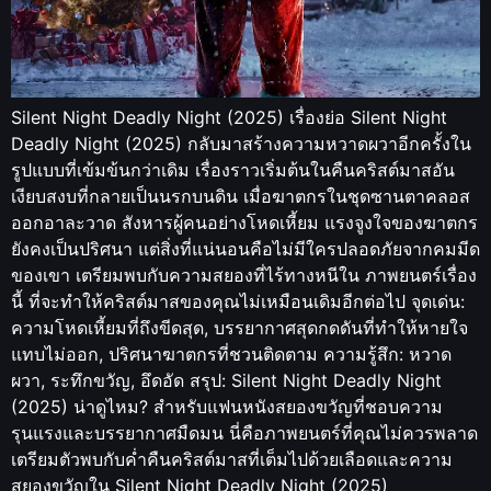
Silent Night Deadly Night (2025) เรื่องย่อ Silent Night
Deadly Night (2025) กลับมาสร้างความหวาดผวาอีกครั้งใน
รูปแบบที่เข้มข้นกว่าเดิม เรื่องราวเริ่มต้นในคืนคริสต์มาสอัน
เงียบสงบที่กลายเป็นนรกบนดิน เมื่อฆาตกรในชุดซานตาคลอส
ออกอาละวาด สังหารผู้คนอย่างโหดเหี้ยม แรงจูงใจของฆาตกร
ยังคงเป็นปริศนา แต่สิ่งที่แน่นอนคือไม่มีใครปลอดภัยจากคมมีด
ของเขา เตรียมพบกับความสยองที่ไร้ทางหนีใน ภาพยนตร์เรื่อง
นี้ ที่จะทำให้คริสต์มาสของคุณไม่เหมือนเดิมอีกต่อไป จุดเด่น:
ความโหดเหี้ยมที่ถึงขีดสุด, บรรยากาศสุดกดดันที่ทำให้หายใจ
แทบไม่ออก, ปริศนาฆาตกรที่ชวนติดตาม ความรู้สึก: หวาด
ผวา, ระทึกขวัญ, อึดอัด สรุป: Silent Night Deadly Night
(2025) น่าดูไหม? สำหรับแฟนหนังสยองขวัญที่ชอบความ
รุนแรงและบรรยากาศมืดมน นี่คือภาพยนตร์ที่คุณไม่ควรพลาด
เตรียมตัวพบกับค่ำคืนคริสต์มาสที่เต็มไปด้วยเลือดและความ
สยองขวัญใน Silent Night Deadly Night (2025)