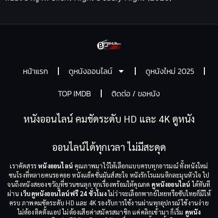
หน้าแรก
ดูหนังออนไลน์
ดูหนังใหม่ 2025
TOP IMDB
ติดต่อ / ขอหนัง
หนังออนไลน์ คมชัดระดับ HD และ 4K ดูหนัง
ออนไลน์ได้ทุกเวลา ไม่มีสะดุด
เราคัดสรร
หนังออนไลน์
คุณภาพมาไว้ให้เลือกแบบครบทุกอารมณ์ ทั้งหนังใหม่
ชนโรงที่หลายคนรอคอย หนังแอ็คชั่นมันส์สะใจ หนังรักโรแมนติกละมุนหัวใจ ไป
จนถึงหนังสยองขวัญที่ชวนขนลุก ทุกเรื่องพร้อมให้คุณกด
ดูหนังออนไลน์
ได้ทันที
ผ่าน
เว็บดูหนังออนไลน์ฟรี 24 ชั่วโมง
ไม่ว่าจะเลือกพากย์ไทยหรือซับไทยก็มีให้
ครบ ภาพคมชัดระดับ HD และ 4K รองรับการใช้งานผ่านทุกอุปกรณ์ ใช้งานง่าย
ไม่ต้องติดตั้งแอป ไม่ต้องเสียค่าสมัครสมาชิก แค่คลิกเข้ามา ก็เริ่ม
ดูหนัง