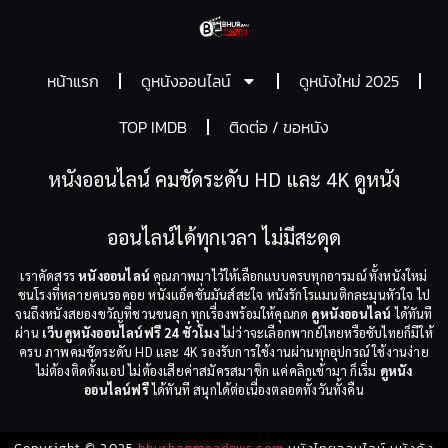
หน้าแรก
ดูหนังออนไลน์
ดูหนังใหม่ 2025
TOP IMDB
ติดต่อ / ขอหนัง
หนังออนไลน์ คมชัดระดับ HD และ 4K ดูหนัง
ออนไลน์ได้ทุกเวลา ไม่มีสะดุด
เราคัดสรร
หนังออนไลน์
คุณภาพมาไว้ให้เลือกแบบครบทุกอารมณ์ ทั้งหนังใหม่
ชนโรงที่หลายคนรอคอย หนังแอ็คชั่นมันส์สะใจ หนังรักโรแมนติกละมุนหัวใจ ไป
จนถึงหนังสยองขวัญที่ชวนขนลุก ทุกเรื่องพร้อมให้คุณกด
ดูหนังออนไลน์
ได้ทันที
ผ่าน
เว็บดูหนังออนไลน์ฟรี 24 ชั่วโมง
ไม่ว่าจะเลือกพากย์ไทยหรือซับไทยก็มีให้
ครบ ภาพคมชัดระดับ HD และ 4K รองรับการใช้งานผ่านทุกอุปกรณ์ ใช้งานง่าย
ไม่ต้องติดตั้งแอป ไม่ต้องเสียค่าสมัครสมาชิก แค่คลิกเข้ามา ก็เริ่ม
ดูหนัง
ออนไลน์ฟรี
ได้ทันที สนุกได้ต่อเนื่องตลอดทั้งวันทั้งคืน