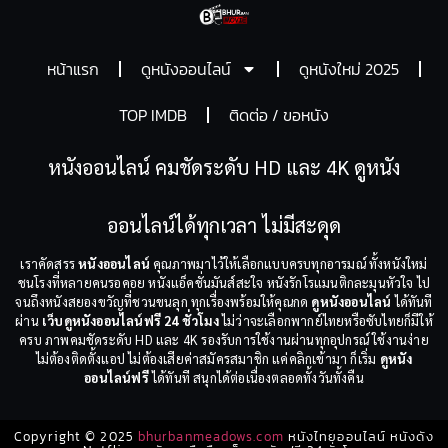
หน้าแรก
ดูหนังออนไลน์
ดูหนังใหม่ 2025
TOP IMDB
ติดต่อ / ขอหนัง
หนังออนไลน์ คมชัดระดับ HD และ 4K ดูหนัง
ออนไลน์ได้ทุกเวลา ไม่มีสะดุด
เราคัดสรร
หนังออนไลน์
คุณภาพมาไว้ให้เลือกแบบครบทุกอารมณ์ ทั้งหนังใหม่
ชนโรงที่หลายคนรอคอย หนังแอ็คชั่นมันส์สะใจ หนังรักโรแมนติกละมุนหัวใจ ไป
จนถึงหนังสยองขวัญที่ชวนขนลุก ทุกเรื่องพร้อมให้คุณกด
ดูหนังออนไลน์
ได้ทันที
ผ่าน
เว็บดูหนังออนไลน์ฟรี 24 ชั่วโมง
ไม่ว่าจะเลือกพากย์ไทยหรือซับไทยก็มีให้
ครบ ภาพคมชัดระดับ HD และ 4K รองรับการใช้งานผ่านทุกอุปกรณ์ ใช้งานง่าย
ไม่ต้องติดตั้งแอป ไม่ต้องเสียค่าสมัครสมาชิก แค่คลิกเข้ามา ก็เริ่ม
ดูหนัง
ออนไลน์ฟรี
ได้ทันที สนุกได้ต่อเนื่องตลอดทั้งวันทั้งคืน
Copyright © 2025
bhurbanmeadows.com
หนังไทยออนไลน์ หนังดัง