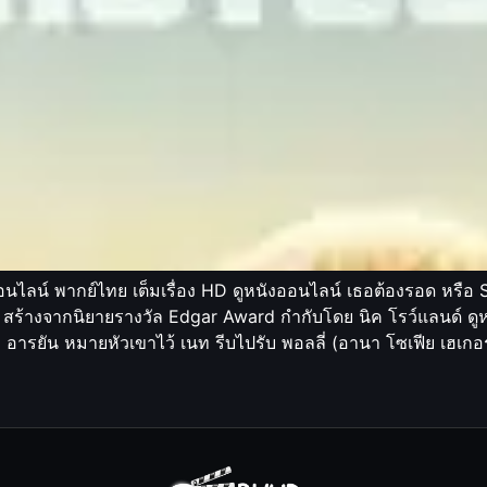
ไลน์ พากย์ไทย เต็มเรื่อง HD ดูหนังออนไลน์ เธอต้องรอด หรือ S
025 สร้างจากนิยายรางวัล Edgar Award กำกับโดย นิค โรว์แลนด์ ดู
แก๊ง อารยัน หมายหัวเขาไว้ เนท รีบไปรับ พอลลี่ (อานา โซเฟีย เฮเก