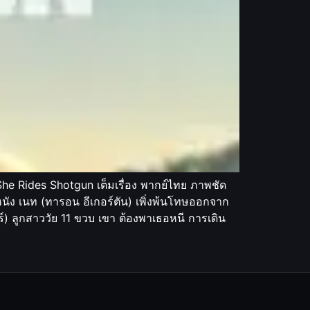
he Rides Shotgun เต็มเรื่อง พากย์ไทย ภาพชัด
หนัง เนท (ทารอน อีเกอร์ตัน) เพิ่งพ้นโทษออกจาก
อร์) ลูกสาววัย 11 ขวบ เขา ต้องพาเธอหนี การเดิน