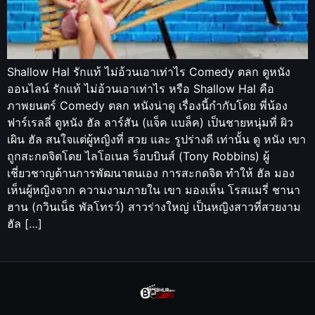
Shallow Hal รักแท้ ไม่อ้วนเอาเท่าไร Comedy ตลก ดูหนัง
ออนไลน์ รักแท้ ไม่อ้วนเอาเท่าไร หรือ Shallow Hal คือ
ภาพยนตร์ Comedy ตลก หนังน่าดู เรื่องนี้กำกับโดย พี่น้อง
ฟาร์เรลลี่ ดูหนัง ฮัล ลาร์สัน (แจ็ค แบล็ค) เป็นชายหนุ่มที่ ผิว
เผิน ฮัล สนใจแต่ผู้หญิงที่ สวย และ รูปร่างดี เท่านั้น ดู หนัง เขา
ถูกสะกดจิตโดย ไลโอเนล ร็อบบินส์ (Tony Robbins) ผู้
เชี่ยวชาญด้านการพัฒนาตนเอง การสะกดจิต ทำให้ ฮัล มอง
เห็นผู้หญิงจาก ความงามภายใน เขา มองเห็น โรสแมรี่ ชานา
ฮาน (กวินเน็ธ พัลโทรว์) สาวร่างใหญ่ เป็นหญิงสาวที่สวยงาม
ฮัล […]