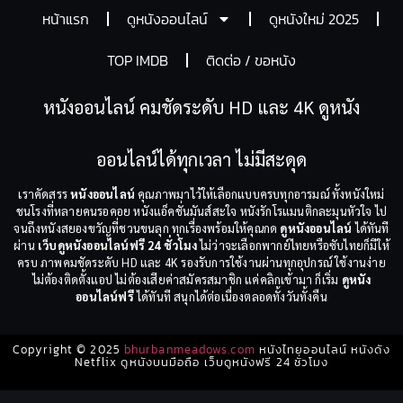
หน้าแรก
ดูหนังออนไลน์
ดูหนังใหม่ 2025
TOP IMDB
ติดต่อ / ขอหนัง
หนังออนไลน์ คมชัดระดับ HD และ 4K ดูหนัง
ออนไลน์ได้ทุกเวลา ไม่มีสะดุด
เราคัดสรร
หนังออนไลน์
คุณภาพมาไว้ให้เลือกแบบครบทุกอารมณ์ ทั้งหนังใหม่
ชนโรงที่หลายคนรอคอย หนังแอ็คชั่นมันส์สะใจ หนังรักโรแมนติกละมุนหัวใจ ไป
จนถึงหนังสยองขวัญที่ชวนขนลุก ทุกเรื่องพร้อมให้คุณกด
ดูหนังออนไลน์
ได้ทันที
ผ่าน
เว็บดูหนังออนไลน์ฟรี 24 ชั่วโมง
ไม่ว่าจะเลือกพากย์ไทยหรือซับไทยก็มีให้
ครบ ภาพคมชัดระดับ HD และ 4K รองรับการใช้งานผ่านทุกอุปกรณ์ ใช้งานง่าย
ไม่ต้องติดตั้งแอป ไม่ต้องเสียค่าสมัครสมาชิก แค่คลิกเข้ามา ก็เริ่ม
ดูหนัง
ออนไลน์ฟรี
ได้ทันที สนุกได้ต่อเนื่องตลอดทั้งวันทั้งคืน
Copyright © 2025
bhurbanmeadows.com
หนังไทยออนไลน์ หนังดัง
Netflix ดูหนังบนมือถือ เว็บดูหนังฟรี 24 ชั่วโมง