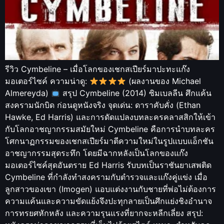
รีวิว Cymbeline – เมื่อโลกของเชกสเปียร์มาปะทะแก๊ง
มอเตอร์ไซค์ ความน่าดู:
(ผลงานของ Michael
Almereyda)
สรุป Cymbeline (2014) ซิมเบลลีน ศึกแค้น
สงครามนักบิด ก่อนดูหนังจริง จุดเด่น: ดาราคับคั่ง (Ethan
Hawke, Ed Harris) และการดัดแปลงบทละครคลาสสิกให้เข้า
กับโลกอาชญากรรมสมัยใหม่ Cymbeline คือการนำบทละคร
โศกนาฏกรรมของเชกสเปียร์มาตีความใหม่ในรูปแบบแอ็กชัน
อาชญากรรมสุดระทึก โดยมีฉากหลังเป็นโลกของแก๊ง
มอเตอร์ไซค์สุดอันตราย Ed Harris รับบทเป็นราชันยาเสพติด
Cymbeline ที่กำลังทำสงครามกับตำรวจและแก๊งคู่แข่ง เมื่อ
ลูกสาวของเขา (Imogen) แอบแต่งงานกับชายที่พ่อไม่ต้องการ
ความแค้นและความขัดแย้งจึงปะทุกลายเป็นศึกแย่งชิงอำนาจ
การทรยศหักหลัง และความรุนแรงที่ยากจะหลีกเลี่ยง สรุป: