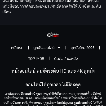
หนังดราม่าอาชญากรรมที่เต็มไปด้วยสไตล์ เหมาะสำหรับคอ
หนังที่ชอบการดัดแปลงบทประพันธ์คลาสสิกให้เข้มข้นและดิบ
เถื่อน
หน้าแรก
ดูหนังออนไลน์
ดูหนังใหม่ 2025
TOP IMDB
ติดต่อ / ขอหนัง
หนังออนไลน์ คมชัดระดับ HD และ 4K ดูหนัง
ออนไลน์ได้ทุกเวลา ไม่มีสะดุด
เราคัดสรร
หนังออนไลน์
คุณภาพมาไว้ให้เลือกแบบครบทุกอารมณ์ ทั้งหนังใหม่
ชนโรงที่หลายคนรอคอย หนังแอ็คชั่นมันส์สะใจ หนังรักโรแมนติกละมุนหัวใจ ไป
จนถึงหนังสยองขวัญที่ชวนขนลุก ทุกเรื่องพร้อมให้คุณกด
ดูหนังออนไลน์
ได้ทันที