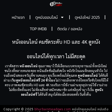
หน้าแรก
ดูหนังออนไลน์
ดูหนังใหม่ 2025
TOP IMDB
ติดต่อ / ขอหนัง
หนังออนไลน์ คมชัดระดับ HD และ 4K ดูหนัง
ออนไลน์ได้ทุกเวลา ไม่มีสะดุด
เราคัดสรร
หนังออนไลน์
คุณภาพมาไว้ให้เลือกแบบครบทุกอารมณ์ ทั้งหนังใหม่
ชนโรงที่หลายคนรอคอย หนังแอ็คชั่นมันส์สะใจ หนังรักโรแมนติกละมุนหัวใจ ไป
จนถึงหนังสยองขวัญที่ชวนขนลุก ทุกเรื่องพร้อมให้คุณกด
ดูหนังออนไลน์
ได้ทันที
ผ่าน
เว็บดูหนังออนไลน์ฟรี 24 ชั่วโมง
ไม่ว่าจะเลือกพากย์ไทยหรือซับไทยก็มีให้
ครบ ภาพคมชัดระดับ HD และ 4K รองรับการใช้งานผ่านทุกอุปกรณ์ ใช้งานง่าย
ไม่ต้องติดตั้งแอป ไม่ต้องเสียค่าสมัครสมาชิก แค่คลิกเข้ามา ก็เริ่ม
ดูหนัง
ออนไลน์ฟรี
ได้ทันที สนุกได้ต่อเนื่องตลอดทั้งวันทั้งคืน
Copyright © 2025
bhurbanmeadows.com
หนังไทยออนไลน์ หนังดัง