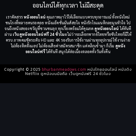
ออนไลน์ได้ทุกเวลา ไม่มีสะดุด
เราคัดสรร
หนังออนไลน์
คุณภาพมาไว้ให้เลือกแบบครบทุกอารมณ์ ทั้งหนังใหม่
ชนโรงที่หลายคนรอคอย หนังแอ็คชั่นมันส์สะใจ หนังรักโรแมนติกละมุนหัวใจ ไป
จนถึงหนังสยองขวัญที่ชวนขนลุก ทุกเรื่องพร้อมให้คุณกด
ดูหนังออนไลน์
ได้ทันที
ผ่าน
เว็บดูหนังออนไลน์ฟรี 24 ชั่วโมง
ไม่ว่าจะเลือกพากย์ไทยหรือซับไทยก็มีให้
ครบ ภาพคมชัดระดับ HD และ 4K รองรับการใช้งานผ่านทุกอุปกรณ์ ใช้งานง่าย
ไม่ต้องติดตั้งแอป ไม่ต้องเสียค่าสมัครสมาชิก แค่คลิกเข้ามา ก็เริ่ม
ดูหนัง
ออนไลน์ฟรี
ได้ทันที สนุกได้ต่อเนื่องตลอดทั้งวันทั้งคืน
Copyright © 2025
bhurbanmeadows.com
หนังไทยออนไลน์ หนังดัง
Netflix ดูหนังบนมือถือ เว็บดูหนังฟรี 24 ชั่วโมง