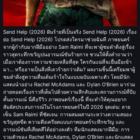
Send Help (2026) ฝันร้ายที่เป็นจริง Send Help (2026) เรื่อง
ย่อ Send Help (2026) โปรดส่งใครมาช่วยฉันที ภาพยนตร์
จากผู้กำกับมากฝีมืออย่าง Sam Raimi ที่จะพาผู้ชมดำดิ่งสู่เรื่อง
ราวสุดระทึกขวัญปนอารมณ์ขันร้ายกาจ ชวนให้ตั้งคำถามว่า
เมื่อเราต้องการความช่วยเหลือที่สุด ใครกันแน่ที่จะยื่นมือเข้า
มา… หรืออาจเป็นสิ่งที่เลวร้ายกว่าเดิม? ผลงานชิ้นนี้เตรียมพาผู้
ชมดำดิ่งสู่ความตื่นเต้นเร้าใจในแบบฉบับเฉพาะตัว โดยมีนัก
แสดงนำอย่าง Rachel McAdams และ Dylan O’Brien มาร่วม
ถ่ายทอดเรื่องราวที่เต็มไปด้วยความลึกลับและสถานการณ์ที่บีบ
คั้นอารมณ์ นี่คือรีวิว ภาพยนตร์เรื่องนี้ ที่จะทำให้คุณอยาก
สัมผัสประสบการณ์ในโรงภาพยนตร์ในปี 2026 จุดเด่น: ลาย
เซ็น Sam Raimi ที่ชัดเจน: การผสมผสานระหว่างความสยอง
ขวัญสุดขีด ความตึงเครียดแบบภาพยนตร์ระทึกขวัญ และ
อารมณ์ขันที่เสียดสีได้อย่างลงตัว ทีมนักแสดงมากฝีมือ: การ
รวมตัวของ Rachel McAdams, Dylan O’Brien และนักแสดง