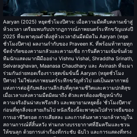
Aaryan (2025) หยุดชั่วโมงปีศาจ: เมื่อความมืดคืบคลานเข้าสู่
ห้วงเวลา เตรียมพบกับปรากฏการณ์ภาพยนตร์ระทึกขวัญแห่งปี
2025 ที่จะพาคุณดำดิ่งสู่ห้วงเวลาอันมืดมิดใน Aaryan (หยุด
ชั่วโมงปีศาจ) ผลงานกำกับของ Praveen K. ที่พร้อมท้าทายทุก
ขีดจำกัดของความกลัวและความเชื่อ การันตีความเข้มข้นด้วย
ทีมนักแสดงมากฝีมืออย่าง Vishnu Vishal, Shraddha Srinath,
Selvaraghavan, Maanasa Chaudhary และ Avinash ที่จะมา
ร่วมกันถ่ายทอดเรื่องราวสุดเข้มข้นนี้ Aaryan (หยุดชั่วโมง
ปีศาจ) ไม่ใช่แค่ภาพยนตร์ระทึกขวัญทั่วไป แต่เป็นมหากาพย์
แห่งการต่อสู้กับพลังงานลึกลับที่คุกคามชีวิตและความปกติสุข
เมื่อเวลาแห่งความมืดมิดมาถึง ตัวละครต้องเผชิญหน้ากับ
ความจริงอันน่าสะพรึงกลัว และพยายามหยุดยั้ง ‘ชั่วโมงปีศาจ’
ก่อนที่ทุกสิ่งจะสายเกินไป หนังเรื่องนี้จะพาคุณไปสำรวจธีมของ
การเอาชีวิตรอด การเสียสละ และการค้นหาความกล้าหาญใน
สถานการณ์ที่สิ้นหวัง ท่ามกลางบรรยากาศที่อึมครึมและชวน
ให้ขนลุก ด้วยการเล่าเรื่องที่กระชับ ฉับไว และการแสดงที่ทรง