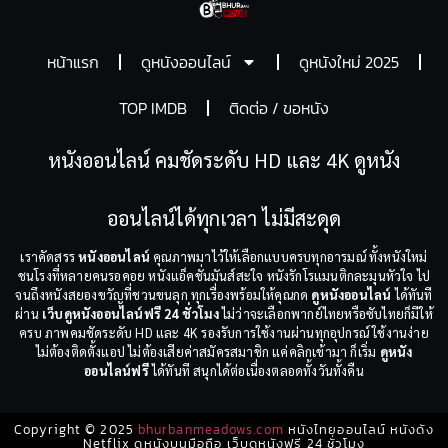
หน้าแรก
ดูหนังออนไลน์
ดูหนังใหม่ 2025
TOP IMDB
ติดต่อ / ขอหนัง
หนังออนไลน์ คมชัดระดับ HD และ 4K ดูหนัง
ออนไลน์ได้ทุกเวลา ไม่มีสะดุด
เราคัดสรร
หนังออนไลน์
คุณภาพมาไว้ให้เลือกแบบครบทุกอารมณ์ ทั้งหนังใหม่
ชนโรงที่หลายคนรอคอย หนังแอ็คชั่นมันส์สะใจ หนังรักโรแมนติกละมุนหัวใจ ไป
จนถึงหนังสยองขวัญที่ชวนขนลุก ทุกเรื่องพร้อมให้คุณกด
ดูหนังออนไลน์
ได้ทันที
ผ่าน
เว็บดูหนังออนไลน์ฟรี 24 ชั่วโมง
ไม่ว่าจะเลือกพากย์ไทยหรือซับไทยก็มีให้
ครบ ภาพคมชัดระดับ HD และ 4K รองรับการใช้งานผ่านทุกอุปกรณ์ ใช้งานง่าย
ไม่ต้องติดตั้งแอป ไม่ต้องเสียค่าสมัครสมาชิก แค่คลิกเข้ามา ก็เริ่ม
ดูหนัง
ออนไลน์ฟรี
ได้ทันที สนุกได้ต่อเนื่องตลอดทั้งวันทั้งคืน
Copyright © 2025
bhurbanmeadows.com
หนังไทยออนไลน์ หนังดัง
Netflix ดูหนังบนมือถือ เว็บดูหนังฟรี 24 ชั่วโมง