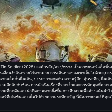
อ Tin Soldier (2025) องค์กรลับ/ลวง/พราง เป็นภาพยนตร์แอ็คชั่นท
ซ่อนเงื่อนงำอันตรายไว้มากมาย การเดินทางของเขาเต็มไปด้วยอุปสร
ฉากแอ็คชั่นตื่นเต้น, บรรยากาศกดดัน ความรู้สึก: ลุ้นระทึก, ตื่นเต
วามลึกลับซับซ้อน การดำเนินเรื่องที่รวดเร็วและการหักมุมที่คาดเดาไ
ที่กดดันและน่าติดตามมากยิ่งขึ้น การสืบสวนเพื่อล้างแค้นนำไปสู่
ร์ที่เข้มข้นและเต็มไปด้วยความระทึกขวัญ นี่คือภาพยนตร์ที่คุ