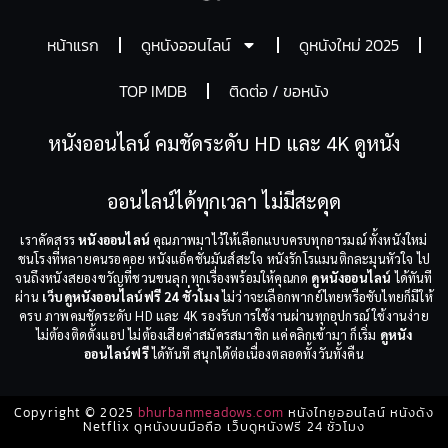
หน้าแรก
ดูหนังออนไลน์
ดูหนังใหม่ 2025
TOP IMDB
ติดต่อ / ขอหนัง
หนังออนไลน์ คมชัดระดับ HD และ 4K ดูหนัง
ออนไลน์ได้ทุกเวลา ไม่มีสะดุด
เราคัดสรร
หนังออนไลน์
คุณภาพมาไว้ให้เลือกแบบครบทุกอารมณ์ ทั้งหนังใหม่
ชนโรงที่หลายคนรอคอย หนังแอ็คชั่นมันส์สะใจ หนังรักโรแมนติกละมุนหัวใจ ไป
จนถึงหนังสยองขวัญที่ชวนขนลุก ทุกเรื่องพร้อมให้คุณกด
ดูหนังออนไลน์
ได้ทันที
ผ่าน
เว็บดูหนังออนไลน์ฟรี 24 ชั่วโมง
ไม่ว่าจะเลือกพากย์ไทยหรือซับไทยก็มีให้
ครบ ภาพคมชัดระดับ HD และ 4K รองรับการใช้งานผ่านทุกอุปกรณ์ ใช้งานง่าย
ไม่ต้องติดตั้งแอป ไม่ต้องเสียค่าสมัครสมาชิก แค่คลิกเข้ามา ก็เริ่ม
ดูหนัง
ออนไลน์ฟรี
ได้ทันที สนุกได้ต่อเนื่องตลอดทั้งวันทั้งคืน
Copyright © 2025
bhurbanmeadows.com
หนังไทยออนไลน์ หนังดัง
Netflix ดูหนังบนมือถือ เว็บดูหนังฟรี 24 ชั่วโมง