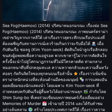
Sea Fog(Haemoo) (2014) ปริศนาหมอกมรณะ เรื่องย่อ Sea
Fog(Haemoo) (2014) ปริศนาหมอกมรณะ ภาพยนตร์ดราม่า
เขย่าขวัญจากเกาหลีใต้ เล่าเรื่องราวสุดระทึกบนเรือประมงที่
ต้องเผชิญกับสถานการณ์เลวร้ายเกินกว่าจะรับมือได้
เมื่อ
กัปตันเรือ ชอลจู (Kim Yoon-seok) ตัดสินใจนำลูกเรือลักลอบ
ขนส่งผู้อพยพเพื่อความอยู่รอด พวกเขาหารู้ไม่ว่าการตัดสินใจ
ครั้งนี้จะนำไปสู่โศกนาฏกรรมที่ไม่มีใครคาดคิด ท่ามกลาง
หมอกหนาทึบที่ปกคลุมทะเล ความหวาดกลัวและความสิ้นหวัง
ค่อยๆ กัดกินจิตใจของทุกคนบนเรือลำนั้น
เรื่องราวเข้มข้น
ดราม่าหนักหน่วงที่สะท้อนด้านมืดของมนุษย์
การแสดงอัน
ยอดเยี่ยมของนักแสดงนำ โดยเฉพาะ Kim Yoon-seok ที่
ถ่ายทอดบทกัปตันเรือผู้สิ้นหวังได้อย่างน่าขนลุก
กำกับโดย
Shim Sung-bo ที่เคยร่วมเขียนบทภาพยนตร์เรื่องเยี่ยมอย่าง
Memories of Murder
เข้าฉายปี 2014 และได้รับคำชม
อย่างล้นหลาม
สร้างโดยประเทศเกาหลีใต้ เรื่องราวความ