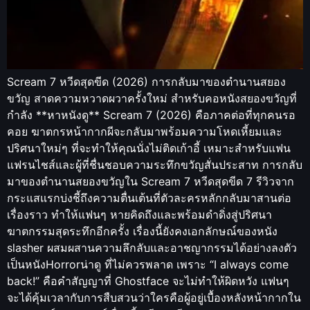
Scream 7 หวีดสุดขีด (2026) การกลับมาของตำนานสยอง
ขวัญ สาดความหวาดผวาครั้งใหม่ สำหรับคอหนังสยองขวัญที่
กำลัง **หาหนังดู** Scream 7 (2026) คือภาคต่อที่ทุกคนรอ
คอย ฆาตกรหน้ากากผีจะกลับมาพร้อมความโหดเหี้ยมและ
ปริศนาใหม่ๆ ที่จะทำให้คุณนั่งไม่ติดเก้าอี้ เหมาะสำหรับแฟน
แฟรนไชส์และผู้ที่ชื่นชอบความระทึกขวัญสั่นประสาท การกลับ
มาของตำนานสยองขวัญใน Scream 7 หวีดสุดขีด 7 รีวิวจาก
กระแสแรกบ่งชี้ถึงความตื่นเต้นที่ตัวละครหลักกลับมาสานต่อ
เรื่องราว ทำให้แฟนๆ หายคิดถึงและพร้อมดำดิ่งสู่ปริศนา
ฆาตกรรมสุดระทึกอีกครั้ง เรื่องนี้ยังคงเอกลักษณ์ของหนัง
slasher ผสมผสานความลึกลับและอาชญากรรมได้อย่างลงตัว
เป็นหนังHorrorน่าดู ที่ไม่ควรพลาด เพราะ “I always come
back!” คือคำสัญญาที่ Ghostface จะไม่ทำให้ผิดหวัง แฟนๆ
จะได้คุ้มเวลากับการสืบสวนว่าใครคือผู้อยู่เบื้องหลังหน้ากากใน