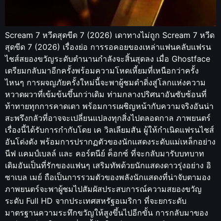
Scream 7 หวีดสุดขีด 7 (2026) เดาทางไม่ถูก Scream 7 หวีด
สุดขีด 7 (2026) เรื่องย่อ การรอคอยของเหล่าแฟนคลับแฟรน
ไชส์สยองขวัญระดับตำนานกำลังจะสิ้นสุดลง เมื่อ Ghostface
เตรียมกลับมาอีกครั้งพร้อมความโหดเหี้ยมที่เหนือกว่าครั้ง
ไหนๆ การผจญภัยครั้งใหม่นี้จะพาผู้ชมดำดิ่งสู่โลกแห่งความ
หวาดผวาที่เข้มข้นขึ้นกว่าเดิม ท่ามกลางปริศนาอันซับซ้อนที่
ท้าทายทุกการคาดเดา พร้อมการเผชิญหน้ากับความจริงอันน่า
สะพรึงกลัวที่อาจจะเปลี่ยนแปลงทุกสิ่งไปตลอดกาล ภาพยนตร์
เรื่องนี้ได้รับการกำกับโดย เค วิลเลียมสัน ผู้ให้กำเนิดแฟรนไชส์
อันโด่งดัง พร้อมการปรากฏตัวของนักแสดงระดับแม่เหล็กอย่าง
นีฟ แคมป์เบลล์ และ คอร์ตนีย์ ค็อกซ์ ที่จะกลับมารับบทบาท
เดิมอันเป็นที่รักของแฟนๆ เสริมทัพด้วยนักแสดงดาวรุ่งอย่าง อิ
ซาเบล เมย์ ถือเป็นการรวมตัวของพลังนักแสดงที่น่าจับตามอง
ภาพยนตร์จะพาผู้ชมไปสัมผัสประสบการณ์ความสยองขวัญ
ระดับ Full HD จากประเทศสหรัฐอเมริกา ที่จะยกระดับ
มาตรฐานความระทึกขวัญให้สูงขึ้นไปอีกขั้น การกลับมาของ