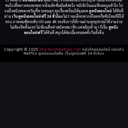
ชนโรงที่หลายคนรอคอย หนังแอ็คชั่นมันส์สะใจ หนังรักโรแมนติกละมุนหัวใจ ไป
จนถึงหนังสยองขวัญที่ชวนขนลุก ทุกเรื่องพร้อมให้คุณกด
ดูหนังออนไลน์
ได้ทันที
ผ่าน
เว็บดูหนังออนไลน์ฟรี 24 ชั่วโมง
ไม่ว่าจะเลือกพากย์ไทยหรือซับไทยก็มีให้
ครบ ภาพคมชัดระดับ HD และ 4K รองรับการใช้งานผ่านทุกอุปกรณ์ ใช้งานง่าย
ไม่ต้องติดตั้งแอป ไม่ต้องเสียค่าสมัครสมาชิก แค่คลิกเข้ามา ก็เริ่ม
ดูหนัง
ออนไลน์ฟรี
ได้ทันที สนุกได้ต่อเนื่องตลอดทั้งวันทั้งคืน
Copyright © 2025
bhurbanmeadows.com
หนังไทยออนไลน์ หนังดัง
Netflix ดูหนังบนมือถือ เว็บดูหนังฟรี 24 ชั่วโมง