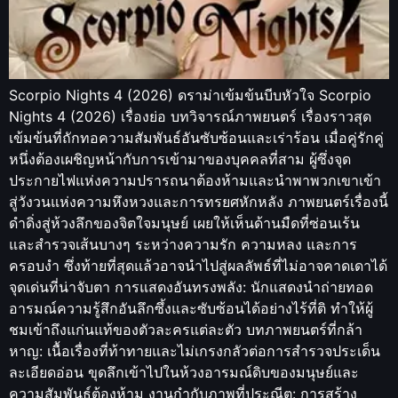
Scorpio Nights 4 (2026) ดราม่าเข้มข้นบีบหัวใจ Scorpio
Nights 4 (2026) เรื่องย่อ บทวิจารณ์ภาพยนตร์ เรื่องราวสุด
เข้มข้นที่ถักทอความสัมพันธ์อันซับซ้อนและเร่าร้อน เมื่อคู่รักคู่
หนึ่งต้องเผชิญหน้ากับการเข้ามาของบุคคลที่สาม ผู้ซึ่งจุด
ประกายไฟแห่งความปรารถนาต้องห้ามและนำพาพวกเขาเข้า
สู่วังวนแห่งความหึงหวงและการทรยศหักหลัง ภาพยนตร์เรื่องนี้
ดำดิ่งสู่ห้วงลึกของจิตใจมนุษย์ เผยให้เห็นด้านมืดที่ซ่อนเร้น
และสำรวจเส้นบางๆ ระหว่างความรัก ความหลง และการ
ครอบงำ ซึ่งท้ายที่สุดแล้วอาจนำไปสู่ผลลัพธ์ที่ไม่อาจคาดเดาได้
จุดเด่นที่น่าจับตา การแสดงอันทรงพลัง: นักแสดงนำถ่ายทอด
อารมณ์ความรู้สึกอันลึกซึ้งและซับซ้อนได้อย่างไร้ที่ติ ทำให้ผู้
ชมเข้าถึงแก่นแท้ของตัวละครแต่ละตัว บทภาพยนตร์ที่กล้า
หาญ: เนื้อเรื่องที่ท้าทายและไม่เกรงกลัวต่อการสำรวจประเด็น
ละเอียดอ่อน ขุดลึกเข้าไปในห้วงอารมณ์ดิบของมนุษย์และ
ความสัมพันธ์ต้องห้าม งานกำกับภาพที่ประณีต: การสร้าง