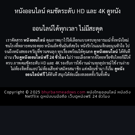
หนังออนไลน์ คมชัดระดับ HD และ 4K ดูหนัง
ออนไลน์ได้ทุกเวลา ไม่มีสะดุด
เราคัดสรร
หนังออนไลน์
คุณภาพมาไว้ให้เลือกแบบครบทุกอารมณ์ ทั้งหนังใหม่
ชนโรงที่หลายคนรอคอย หนังแอ็คชั่นมันส์สะใจ หนังรักโรแมนติกละมุนหัวใจ ไป
จนถึงหนังสยองขวัญที่ชวนขนลุก ทุกเรื่องพร้อมให้คุณกด
ดูหนังออนไลน์
ได้ทันที
ผ่าน
เว็บดูหนังออนไลน์ฟรี 24 ชั่วโมง
ไม่ว่าจะเลือกพากย์ไทยหรือซับไทยก็มีให้
ครบ ภาพคมชัดระดับ HD และ 4K รองรับการใช้งานผ่านทุกอุปกรณ์ ใช้งานง่าย
ไม่ต้องติดตั้งแอป ไม่ต้องเสียค่าสมัครสมาชิก แค่คลิกเข้ามา ก็เริ่ม
ดูหนัง
ออนไลน์ฟรี
ได้ทันที สนุกได้ต่อเนื่องตลอดทั้งวันทั้งคืน
Copyright © 2025
bhurbanmeadows.com
หนังไทยออนไลน์ หนังดัง
Netflix ดูหนังบนมือถือ เว็บดูหนังฟรี 24 ชั่วโมง