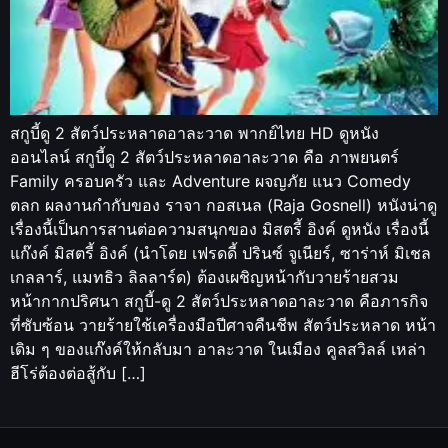
สกูบี้ดู 2 สัตว์ประหลาดอาละวาด พากย์ไทย HD ดูหนัง
ออนไลน์ สกูบี้ดู 2 สัตว์ประหลาดอาละวาด คือ ภาพยนตร์
Family ครอบครัว และ Adventure ผจญภัย แนว Comedy
ตลก ผลงานกำกับของ ราจา กอสเนล (Raja Gosnell) หนังน่าดู
เรื่องนี้เป็นการสานต่อความสนุกของ มิสตรี้ อิงค์ ดูหนัง เรื่องนี้
แก๊งค์ มิสตรี้ อิงค์ (นำโดย เฟรดดี้ ปรินซ์ จูเนียร์, ซาร่าห์ มิเชล
เกลลาร์, แมทธิว ลิลลาร์ด) ต้องเผชิญหน้ากับวายร้ายสวม
หน้ากากปริศนา สกูบี้-ดู 2 สัตว์ประหลาดอาละวาด คือภารกิจ
ที่ซับซ้อน วายร้ายใช้เครื่องมือปีศาจคืนชีพ สัตว์ประหลาด หน้า
เดิม ๆ ของแก๊งค์ให้กลับมา อาละวาด ในเมือง คูลสวิลล์ เหล่า
ฮีโร่ต้องต่อสู้กับ […]