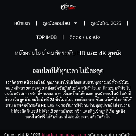
หน้าแรก
ดูหนังออนไลน์
ดูหนังใหม่ 2025
TOP IMDB
ติดต่อ / ขอหนัง
หนังออนไลน์ คมชัดระดับ HD และ 4K ดูหนัง
ออนไลน์ได้ทุกเวลา ไม่มีสะดุด
เราคัดสรร
หนังออนไลน์
คุณภาพมาไว้ให้เลือกแบบครบทุกอารมณ์ ทั้งหนังใหม่
ชนโรงที่หลายคนรอคอย หนังแอ็คชั่นมันส์สะใจ หนังรักโรแมนติกละมุนหัวใจ ไป
จนถึงหนังสยองขวัญที่ชวนขนลุก ทุกเรื่องพร้อมให้คุณกด
ดูหนังออนไลน์
ได้ทันที
ผ่าน
เว็บดูหนังออนไลน์ฟรี 24 ชั่วโมง
ไม่ว่าจะเลือกพากย์ไทยหรือซับไทยก็มีให้
ครบ ภาพคมชัดระดับ HD และ 4K รองรับการใช้งานผ่านทุกอุปกรณ์ ใช้งานง่าย
ไม่ต้องติดตั้งแอป ไม่ต้องเสียค่าสมัครสมาชิก แค่คลิกเข้ามา ก็เริ่ม
ดูหนัง
ออนไลน์ฟรี
ได้ทันที สนุกได้ต่อเนื่องตลอดทั้งวันทั้งคืน
Copyright © 2025
bhurbanmeadows.com
หนังไทยออนไลน์ หนังดัง