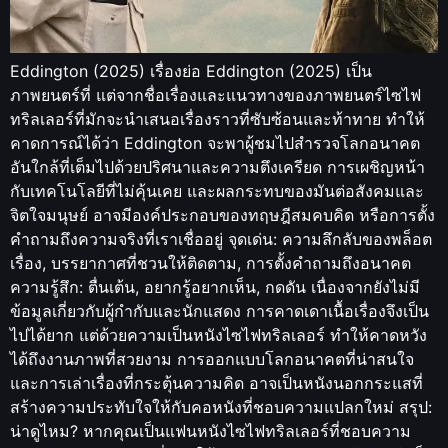
Eddington (2025) เรื่องย่อ Eddington (2025) เป็น
ภาพยนตร์ที่ แต่จากชื่อเรื่องและแนวทางของภาพยนตร์ไซไฟ
ทริลเลอร์ที่มักจะนำเสนอเรื่องราวที่ซับซ้อนและท้าทาย ทำให้
คาดการณ์ได้ว่า Eddington จะพาผู้ชมไปสำรวจโลกอนาคต
อันใกล้ที่เต็มไปด้วยปริศนาและความตึงเครียด การเผชิญหน้า
กับเทคโนโลยีที่ไม่คุ้นเคย และผลกระทบของมันต่อสังคมและ
จิตใจมนุษย์ อาจมีองค์ประกอบของทฤษฎีสมคบคิด หรือการตั้ง
คำถามถึงความจริงที่เราเชื่ออยู่ จุดเด่น: ความลึกลับของพล็อต
เรื่อง, บรรยากาศที่ชวนให้ติดตาม, การตั้งคำถามถึงอนาคต
ความรู้สึก: ตื่นเต้น, อยากรู้อยากเห็น, กดดัน เนื่องจากยังไม่มี
ข้อมูลเกี่ยวกับผู้กำกับและนักแสดง การคาดเดาเนื้อเรื่องจึงเป็น
ไปได้ยาก แต่ด้วยความเป็นหนังไซไฟทริลเลอร์ ทำให้คาดหวัง
ได้ถึงงานภาพที่สวยงาม การออกแบบโลกอนาคตที่น่าสนใจ
และการเล่าเรื่องที่กระตุ้นความคิด อาจเป็นหนังนอกกระแสที่
สร้างความประทับใจให้กับคอหนังที่ชอบความแปลกใหม่ สรุป:
น่าดูไหม? หากคุณเป็นแฟนหนังไซไฟทริลเลอร์ที่ชอบความ