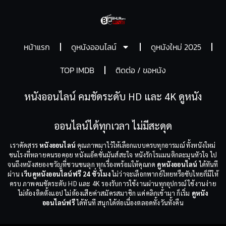
หน้าแรก
ดูหนังออนไลน์
ดูหนังใหม่ 2025
TOP IMDB
ติดต่อ / ขอหนัง
หนังออนไลน์ คมชัดระดับ HD และ 4K ดูหนัง
ออนไลน์ได้ทุกเวลา ไม่มีสะดุด
เราคัดสรร
หนังออนไลน์
คุณภาพมาไว้ให้เลือกแบบครบทุกอารมณ์ ทั้งหนังใหม่
ชนโรงที่หลายคนรอคอย หนังแอ็คชั่นมันส์สะใจ หนังรักโรแมนติกละมุนหัวใจ ไป
จนถึงหนังสยองขวัญที่ชวนขนลุก ทุกเรื่องพร้อมให้คุณกด
ดูหนังออนไลน์
ได้ทันที
ผ่าน
เว็บดูหนังออนไลน์ฟรี 24 ชั่วโมง
ไม่ว่าจะเลือกพากย์ไทยหรือซับไทยก็มีให้
ครบ ภาพคมชัดระดับ HD และ 4K รองรับการใช้งานผ่านทุกอุปกรณ์ ใช้งานง่าย
ไม่ต้องติดตั้งแอป ไม่ต้องเสียค่าสมัครสมาชิก แค่คลิกเข้ามา ก็เริ่ม
ดูหนัง
ออนไลน์ฟรี
ได้ทันที สนุกได้ต่อเนื่องตลอดทั้งวันทั้งคืน