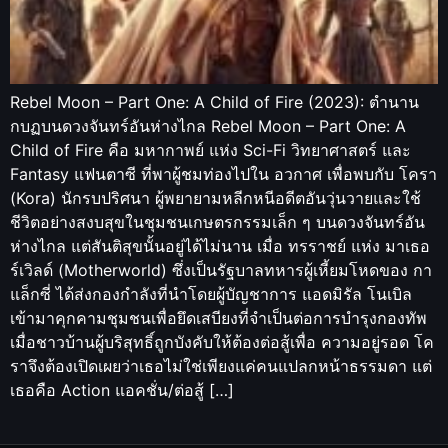
Rebel Moon – Part One: A Child of Fire (2023): ตำนาน
กบฏบนดวงจันทร์อันห่างไกล Rebel Moon – Part One: A
Child of Fire คือ มหากาพย์ แห่ง Sci-Fi วิทยาศาสตร์ และ
Fantasy แฟนตาซี ที่พาผู้ชมท่องไปใน อวกาศ เพื่อพบกับ โครา
(Kora) นักรบปริศนา ผู้พยายามหลีกหนีอดีตอันวุ่นวายและใช้
ชีวิตอย่างสงบสุขในชุมชนเกษตรกรรมเล็ก ๆ บนดวงจันทร์อัน
ห่างไกล แต่สันติสุขนั้นอยู่ได้ไม่นาน เมื่อ ทรราชย์ แห่ง มาเธอ
ร์เวิลด์ (Motherworld) ซึ่งเป็นรัฐบาลทหารผู้เหี้ยมโหดของ กา
แล็กซี่ ได้ส่งกองกำลังที่นำโดยผู้บัญชาการ แอดมิรัล โนเบิล
เข้ามาคุกคามชุมชนเพื่อยึดเสบียงที่จำเป็นต่อการบำรุงกองทัพ
เมื่อชาวบ้านผู้บริสุทธิ์ถูกบังคับให้ต้องต่อสู้เพื่อ ความอยู่รอด โค
ราจึงต้องเปิดเผยว่าเธอไม่ใช่เพียงแค่คนแปลกหน้าธรรมดา แต่
เธอคือ Action แอคชั่น/ต่อสู้ […]