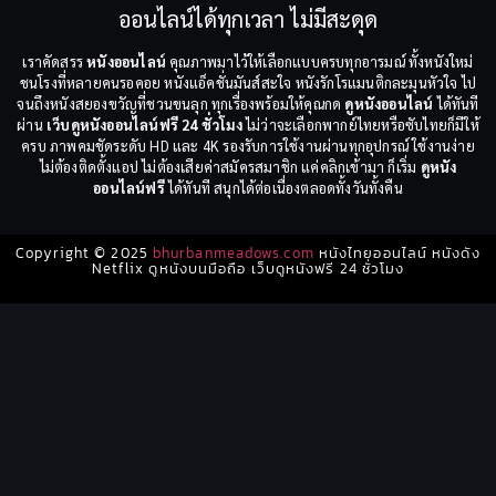
ออนไลน์ได้ทุกเวลา ไม่มีสะดุด
เราคัดสรร
หนังออนไลน์
คุณภาพมาไว้ให้เลือกแบบครบทุกอารมณ์ ทั้งหนังใหม่
ชนโรงที่หลายคนรอคอย หนังแอ็คชั่นมันส์สะใจ หนังรักโรแมนติกละมุนหัวใจ ไป
จนถึงหนังสยองขวัญที่ชวนขนลุก ทุกเรื่องพร้อมให้คุณกด
ดูหนังออนไลน์
ได้ทันที
ผ่าน
เว็บดูหนังออนไลน์ฟรี 24 ชั่วโมง
ไม่ว่าจะเลือกพากย์ไทยหรือซับไทยก็มีให้
ครบ ภาพคมชัดระดับ HD และ 4K รองรับการใช้งานผ่านทุกอุปกรณ์ ใช้งานง่าย
ไม่ต้องติดตั้งแอป ไม่ต้องเสียค่าสมัครสมาชิก แค่คลิกเข้ามา ก็เริ่ม
ดูหนัง
ออนไลน์ฟรี
ได้ทันที สนุกได้ต่อเนื่องตลอดทั้งวันทั้งคืน
Copyright © 2025
bhurbanmeadows.com
หนังไทยออนไลน์ หนังดัง
Netflix ดูหนังบนมือถือ เว็บดูหนังฟรี 24 ชั่วโมง