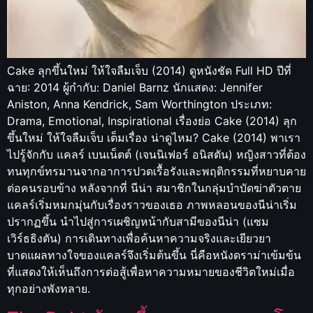
Cake ลุกขึ้นใหม่ ให้ใจลืมเจ็บ (2014) ดูหนังชัด Full HD ปีที่
ฉาย: 2014 ผู้กำกับ: Daniel Barnz นักแสดง: Jennifer
Aniston, Anna Kendrick, Sam Worthington ประเภท:
Drama, Emotional, Inspirational เรื่องย่อ Cake (2014) ลุก
ขึ้นใหม่ ให้ใจลืมเจ็บ เต็มเรื่อง น่าดูไหม? Cake (2014) พาเรา
ไปรู้จักกับ แคลร์ เบนเน็ตต์ (เจนนิเฟอร์ อนิสตัน) หญิงสาวที่ต้อง
ทนทุกข์ทรมานจากอาการปวดเรื้อรังและพฤติกรรมที่หยาบคาย
ต่อคนรอบข้าง หลังจากที่ นีน่า สมาชิกในกลุ่มบำบัดฆ่าตัวตาย
แคลร์เริ่มหมกมุ่นกับเรื่องราวของเธอ ภาพหลอนของนีน่าเริ่ม
ปรากฏขึ้น นำไปสู่การเผชิญหน้ากับสามีของนีน่า (แซม
เวิร์ธธิงตัน) การเดินทางเพื่อค้นหาความจริงและเยียวยา
บาดแผลทางใจของแคลร์จึงเริ่มต้นขึ้น นี่คือหนังดราม่าเข้มข้น
ที่แสดงให้เห็นถึงการต่อสู้เพื่อหาความหมายของชีวิตใหม่เมื่อ
ทุกอย่างพังทลาย.