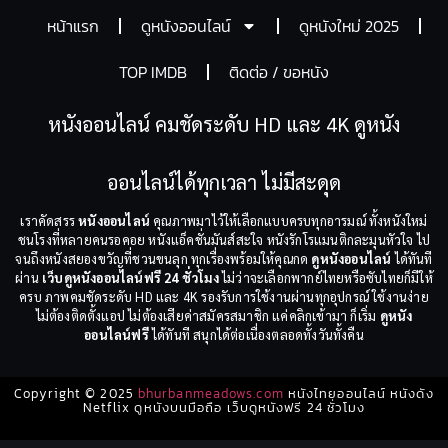
หน้าแรก
ดูหนังออนไลน์
ดูหนังใหม่ 2025
TOP IMDB
ติดต่อ / ขอหนัง
หนังออนไลน์ คมชัดระดับ HD และ 4K ดูหนัง
ออนไลน์ได้ทุกเวลา ไม่มีสะดุด
เราคัดสรร
หนังออนไลน์
คุณภาพมาไว้ให้เลือกแบบครบทุกอารมณ์ ทั้งหนังใหม่
ชนโรงที่หลายคนรอคอย หนังแอ็คชั่นมันส์สะใจ หนังรักโรแมนติกละมุนหัวใจ ไป
จนถึงหนังสยองขวัญที่ชวนขนลุก ทุกเรื่องพร้อมให้คุณกด
ดูหนังออนไลน์
ได้ทันที
ผ่าน
เว็บดูหนังออนไลน์ฟรี 24 ชั่วโมง
ไม่ว่าจะเลือกพากย์ไทยหรือซับไทยก็มีให้
ครบ ภาพคมชัดระดับ HD และ 4K รองรับการใช้งานผ่านทุกอุปกรณ์ ใช้งานง่าย
ไม่ต้องติดตั้งแอป ไม่ต้องเสียค่าสมัครสมาชิก แค่คลิกเข้ามา ก็เริ่ม
ดูหนัง
ออนไลน์ฟรี
ได้ทันที สนุกได้ต่อเนื่องตลอดทั้งวันทั้งคืน
Copyright © 2025
bhurbanmeadows.com
หนังไทยออนไลน์ หนังดัง
Netflix ดูหนังบนมือถือ เว็บดูหนังฟรี 24 ชั่วโมง