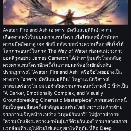
Avatar: Fire and Ash (อวตาร: อัคนีและธุลีดิน): ความ
เดือดดาลครั้งใหม่บนดาวแพนโดรา เมื่อไฟและขี้เถ้าพัดพา
ความมืดมิดมาสู่ เจค ซัลลี หลังจากสร้างความตื่นตาตื่นใจให้
โลกภาพยนตร์ในภาค The Way of Water พ่อมดแห่งวงการ
ฮอลลีวูดอย่าง James Cameron ได้นำพาผู้ชมทั่วโลกกลับสู่
ดวงดาวแพนโดราอีกครั้งในภาพยนตร์ฟอร์มยักษ์ระดับ
ปรากฏการณ์ “Avatar: Fire and Ash” หรือชื่อไทยอย่างเป็น
ทางการ “อวตาร: อัคนีและธุลีดิน” ในฐานะนักวิจารณ์
ภาพยนตร์อาวุโส ผมขอจำกัดความภาพยนตร์ภาคที่ 3 นี้ว่าเป็น
“A Darker, Emotionally Complex, and Visually
Groundbreaking Cinematic Masterpiece” ภาพยนตร์ภาคนี้
ถือเป็นจุดเปลี่ยนครั้งสำคัญของแฟรนไชส์ เพราะมันก้าวข้าม
จากการเผชิญหน้าระหว่าง “มนุษย์กับนาวี” ไปสู่การสำรวจ
“ความขัดแย้งระหว่างเผ่าพันธุ์นาวีด้วยกันเอง” ท่ามกลางสภาพ
แวดล้อมที่ระอุไปด้วยไฟและภูเขาไฟที่ดุดัน นี่คือ Deep