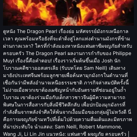
ดูหนัง The Dragon Pearl เรื่องย่อ มหัศจรรย์มังกรเหนือกาล
เวลา คุณพร้อมหรือยังที่จะดำดิ่งสู่โลกแห่งตำนานมังกรที่ข้าม
ผ่านกาลเวลา? ใครที่กำลังมองหาหนังแฟนตาซีผจญภัยสำหรับ
ครอบครัว The Dragon Pearl ผลงานการกำกับของ Philippe
Muyl เรื่องนี้คือคำตอบ! เรื่องราวเริ่มต้นขึ้นเมื่อ Josh นัก
โบราณคดีชาวออสเตรเลีย (รับบทโดย Sam Neill) เดินทาง
มายังประเทศจีนพร้อมลูกชายเพื่อค้นหามุกมังกรในตำนานที่
เชื่อกันว่ามีพลังอำนาจเหนือธรรมชาติ ภารกิจล่าสมบัติครั้งนี้
ไม่ง่ายเมื่อพวกเขาต้องเผชิญหน้ากับอันตรายที่ซ่อนอยู่ในถ้ำ
โบราณ เขาต้องร่วมมือกับเด็กสาวชาวจีนผู้มีความสามารถ
พิเศษในการสื่อสารกับสิ่งมีชีวิตลึกลับ เพื่อปกป้องมุกมังกรที่
กำลังตื่นจากพลังจำศีลให้พ้นจากเงื้อมมือของกลุ่มผู้ไม่หวังดี นี่
คือการผจญภัยข้ามทวีปที่เต็มไปด้วยความตื่นเต้นและมิตรภาพ
ที่น่าประทับใจ นำแสดง: Sam Neill, Robert Mammone,
Wang Ji, Li Lin Jin แนวหนัง: แฟนตาซี ผจญภัย ครอบครัว |