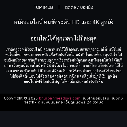
TOP IMDB
ติดต่อ / ขอหนัง
หนังออนไลน์ คมชัดระดับ HD และ 4K ดูหนัง
ออนไลน์ได้ทุกเวลา ไม่มีสะดุด
เราคัดสรร
หนังออนไลน์
คุณภาพมาไว้ให้เลือกแบบครบทุกอารมณ์ ทั้งหนังใหม่
ชนโรงที่หลายคนรอคอย หนังแอ็คชั่นมันส์สะใจ หนังรักโรแมนติกละมุนหัวใจ ไป
จนถึงหนังสยองขวัญที่ชวนขนลุก ทุกเรื่องพร้อมให้คุณกด
ดูหนังออนไลน์
ได้ทันที
ผ่าน
เว็บดูหนังออนไลน์ฟรี 24 ชั่วโมง
ไม่ว่าจะเลือกพากย์ไทยหรือซับไทยก็มีให้
ครบ ภาพคมชัดระดับ HD และ 4K รองรับการใช้งานผ่านทุกอุปกรณ์ ใช้งานง่าย
ไม่ต้องติดตั้งแอป ไม่ต้องเสียค่าสมัครสมาชิก แค่คลิกเข้ามา ก็เริ่ม
ดูหนัง
ออนไลน์ฟรี
ได้ทันที สนุกได้ต่อเนื่องตลอดทั้งวันทั้งคืน
Copyright © 2025
bhurbanmeadows.com
หนังไทยออนไลน์ หนังดัง
Netflix ดูหนังบนมือถือ เว็บดูหนังฟรี 24 ชั่วโมง