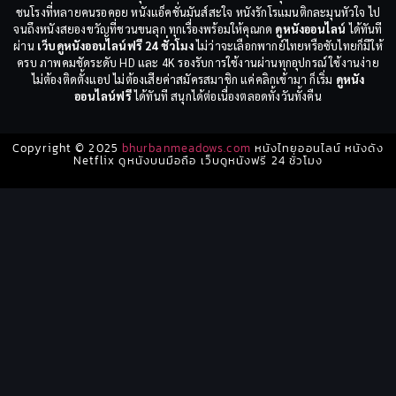
ชนโรงที่หลายคนรอคอย หนังแอ็คชั่นมันส์สะใจ หนังรักโรแมนติกละมุนหัวใจ ไป
จนถึงหนังสยองขวัญที่ชวนขนลุก ทุกเรื่องพร้อมให้คุณกด
ดูหนังออนไลน์
ได้ทันที
ผ่าน
เว็บดูหนังออนไลน์ฟรี 24 ชั่วโมง
ไม่ว่าจะเลือกพากย์ไทยหรือซับไทยก็มีให้
ครบ ภาพคมชัดระดับ HD และ 4K รองรับการใช้งานผ่านทุกอุปกรณ์ ใช้งานง่าย
ไม่ต้องติดตั้งแอป ไม่ต้องเสียค่าสมัครสมาชิก แค่คลิกเข้ามา ก็เริ่ม
ดูหนัง
ออนไลน์ฟรี
ได้ทันที สนุกได้ต่อเนื่องตลอดทั้งวันทั้งคืน
Copyright © 2025
bhurbanmeadows.com
หนังไทยออนไลน์ หนังดัง
Netflix ดูหนังบนมือถือ เว็บดูหนังฟรี 24 ชั่วโมง