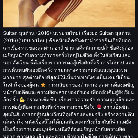
Sultan สุลต่าน (2016)(บรรยายไทย) เรื่องย่อ Sultan สุลต่าน
(2016)(บรรยายไทย) คือหนังแอ็คชั่นดราม่าจากอินเดียที่บอก
เล่าเรื่องราวของสุลต่าน อาลี ข่าน อดีตนักมวยปล้ำชื่อดังผู้ต้อง
เผชิญหน้ากับความท้าทายครั้งใหญ่ในชีวิต ทั้งในสังเวียนและ
นอกสังเวียน นี่คือเรื่องราวการต่อสู้เพื่อศักดิ์ศรี การไถ่บาป และ
การค้นพบตัวเองอีกครั้ง ท่ามกลางความกดดันและอุปสรรค
มากมาย สุลต่านต้องพิสูจน์ให้เห็นว่าเขายังคงเป็นแชมป์เปี้ยน
ในหัวใจของผู้คน
การกลับมาของตำนาน: สุลต่านต้องเผชิญ
หน้ากับอดีตและความผิดพลาดของตัวเอง เพื่อกลับคืนสู่สังเวียน
อีกครั้ง
ดราม่าเข้มข้น: เรื่องราวความรัก ความสูญเสีย และ
การต่อสู้เพื่อความฝันที่สร้างความซาบซึ้งใจ
ฉากแอ็คชั่น
สุดมันส์: การต่อสู้บนสังเวียนที่ดุเดือดและสมจริง สร้างความตื่น
เต้นเร้าใจ หนังเรื่องนี้ไม่ได้เป็นเพียงแค่หนังเกี่ยวกับกีฬา แต่ยัง
เป็นเรื่องราวของมนุษย์คนหนึ่งที่ต้องเผชิญหน้ากับความผิด
พลาด ความสูญเสีย และความท้าทายในชีวิต การเดินทางของ