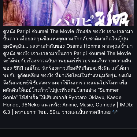
ดูหนัง Paripi Koumei The Movie เรื่องย่อ ขงเบ้ง เจาะเวลามา
ปั้นดาว เมื่อยอดกุนซือแห่งยุคสามก๊กกลับชาติมาเกิดในญี่ปุ่น
ยุคปัจจุบัน… ผลงานกำกับของ Osamu Honma หากคุณเข้ามา
ดูหนัง ขงเบ้ง เจาะเวลามาปั้นดาว Paripi Koumei The Movie
จะได้พบกับเรื่องราวฉบับภาพยนตร์ที่รวบรวมเส้นทางความฝัน
ของ ซึกิมิ เอย์โกะ นักร้องสาวเสียงดีที่เกือบจะทิ้งฝัน แต่ได้มา
พบกับ จูกัดเหลียง ขงเบ้ง ที่มาเกิดใหม่ในร่างหนุ่มวัยรุ่น ขงเบ้ง
จึงงัดกลยุทธ์พิชัยสงครามมาใช้ในการวางแผนโปรโมท เพื่อ
ผลักดันให้เอย์โกะก้าวไปสู่เวทีระดับโลกอย่าง “Summer
Sonia” ให้สำเร็จ ให้เสียงพากย์ Ryotaro Okiayu, Kaede
Hondo, 96Neko แนวหนัง: Anime, Music, Comedy | IMDb:
6.3 | ความยาว: 1ชม. 59น. วางแผนปั้นดาวคลิกเลย