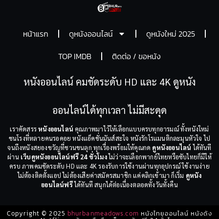
หน้าแรก
ดูหนังออนไลน์
ดูหนังใหม่ 2025
TOP IMDB
ติดต่อ / ขอหนัง
หนังออนไลน์ คมชัดระดับ HD และ 4K ดูหนัง
ออนไลน์ได้ทุกเวลา ไม่มีสะดุด
เราคัดสรร
หนังออนไลน์
คุณภาพมาไว้ให้เลือกแบบครบทุกอารมณ์ ทั้งหนังใหม่
ชนโรงที่หลายคนรอคอย หนังแอ็คชั่นมันส์สะใจ หนังรักโรแมนติกละมุนหัวใจ ไป
จนถึงหนังสยองขวัญที่ชวนขนลุก ทุกเรื่องพร้อมให้คุณกด
ดูหนังออนไลน์
ได้ทันที
ผ่าน
เว็บดูหนังออนไลน์ฟรี 24 ชั่วโมง
ไม่ว่าจะเลือกพากย์ไทยหรือซับไทยก็มีให้
ครบ ภาพคมชัดระดับ HD และ 4K รองรับการใช้งานผ่านทุกอุปกรณ์ ใช้งานง่าย
ไม่ต้องติดตั้งแอป ไม่ต้องเสียค่าสมัครสมาชิก แค่คลิกเข้ามา ก็เริ่ม
ดูหนัง
ออนไลน์ฟรี
ได้ทันที สนุกได้ต่อเนื่องตลอดทั้งวันทั้งคืน
Copyright © 2025
bhurbanmeadows.com
หนังไทยออนไลน์ หนังดัง