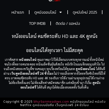
หน้าแรก
ดูหนังออนไลน์
ดูหนังใหม่ 2025
TOP IMDB
ติดต่อ / ขอหนัง
หนังออนไลน์ คมชัดระดับ HD และ 4K ดูหนัง
ออนไลน์ได้ทุกเวลา ไม่มีสะดุด
เราคัดสรร
หนังออนไลน์
คุณภาพมาไว้ให้เลือกแบบครบทุกอารมณ์ ทั้งหนังใหม่
ชนโรงที่หลายคนรอคอย หนังแอ็คชั่นมันส์สะใจ หนังรักโรแมนติกละมุนหัวใจ ไป
จนถึงหนังสยองขวัญที่ชวนขนลุก ทุกเรื่องพร้อมให้คุณกด
ดูหนังออนไลน์
ได้ทันที
ผ่าน
เว็บดูหนังออนไลน์ฟรี 24 ชั่วโมง
ไม่ว่าจะเลือกพากย์ไทยหรือซับไทยก็มีให้
ครบ ภาพคมชัดระดับ HD และ 4K รองรับการใช้งานผ่านทุกอุปกรณ์ ใช้งานง่าย
ไม่ต้องติดตั้งแอป ไม่ต้องเสียค่าสมัครสมาชิก แค่คลิกเข้ามา ก็เริ่ม
ดูหนัง
ออนไลน์ฟรี
ได้ทันที สนุกได้ต่อเนื่องตลอดทั้งวันทั้งคืน
Copyright © 2025
bhurbanmeadows.com
หนังไทยออนไลน์ หนังดัง
Netflix ดูหนังบนมือถือ เว็บดูหนังฟรี 24 ชั่วโมง