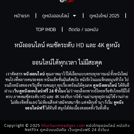
หน้าแรก
ดูหนังออนไลน์
ดูหนังใหม่ 2025
TOP IMDB
ติดต่อ / ขอหนัง
หนังออนไลน์ คมชัดระดับ HD และ 4K ดูหนัง
ออนไลน์ได้ทุกเวลา ไม่มีสะดุด
เราคัดสรร
หนังออนไลน์
คุณภาพมาไว้ให้เลือกแบบครบทุกอารมณ์ ทั้งหนังใหม่
ชนโรงที่หลายคนรอคอย หนังแอ็คชั่นมันส์สะใจ หนังรักโรแมนติกละมุนหัวใจ ไป
จนถึงหนังสยองขวัญที่ชวนขนลุก ทุกเรื่องพร้อมให้คุณกด
ดูหนังออนไลน์
ได้ทันที
ผ่าน
เว็บดูหนังออนไลน์ฟรี 24 ชั่วโมง
ไม่ว่าจะเลือกพากย์ไทยหรือซับไทยก็มีให้
ครบ ภาพคมชัดระดับ HD และ 4K รองรับการใช้งานผ่านทุกอุปกรณ์ ใช้งานง่าย
ไม่ต้องติดตั้งแอป ไม่ต้องเสียค่าสมัครสมาชิก แค่คลิกเข้ามา ก็เริ่ม
ดูหนัง
ออนไลน์ฟรี
ได้ทันที สนุกได้ต่อเนื่องตลอดทั้งวันทั้งคืน
Copyright © 2025
bhurbanmeadows.com
หนังไทยออนไลน์ หนังดัง
Netflix ดูหนังบนมือถือ เว็บดูหนังฟรี 24 ชั่วโมง