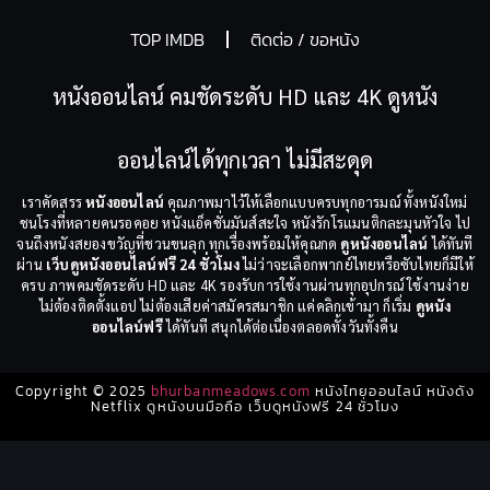
TOP IMDB
ติดต่อ / ขอหนัง
หนังออนไลน์ คมชัดระดับ HD และ 4K ดูหนัง
ออนไลน์ได้ทุกเวลา ไม่มีสะดุด
เราคัดสรร
หนังออนไลน์
คุณภาพมาไว้ให้เลือกแบบครบทุกอารมณ์ ทั้งหนังใหม่
ชนโรงที่หลายคนรอคอย หนังแอ็คชั่นมันส์สะใจ หนังรักโรแมนติกละมุนหัวใจ ไป
จนถึงหนังสยองขวัญที่ชวนขนลุก ทุกเรื่องพร้อมให้คุณกด
ดูหนังออนไลน์
ได้ทันที
ผ่าน
เว็บดูหนังออนไลน์ฟรี 24 ชั่วโมง
ไม่ว่าจะเลือกพากย์ไทยหรือซับไทยก็มีให้
ครบ ภาพคมชัดระดับ HD และ 4K รองรับการใช้งานผ่านทุกอุปกรณ์ ใช้งานง่าย
ไม่ต้องติดตั้งแอป ไม่ต้องเสียค่าสมัครสมาชิก แค่คลิกเข้ามา ก็เริ่ม
ดูหนัง
ออนไลน์ฟรี
ได้ทันที สนุกได้ต่อเนื่องตลอดทั้งวันทั้งคืน
Copyright © 2025
bhurbanmeadows.com
หนังไทยออนไลน์ หนังดัง
Netflix ดูหนังบนมือถือ เว็บดูหนังฟรี 24 ชั่วโมง