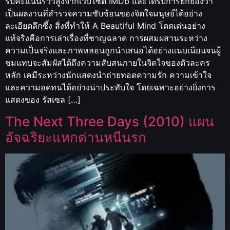
รับคะแนนรีวิวสูงจากเว็บไซต์ IMDb และได้รับการยกย่องว่า
เป็นผลงานที่สำรวจความซับซ้อนของจิตใจมนุษย์ได้อย่าง
ละเอียดลึกซึ้ง สิ่งที่ทำให้ A Beautiful Mind โดดเด่นอย่าง
แท้จริงคือการเล่าเรื่องที่ชาญฉลาด การผสมผสานระหว่าง
ความเป็นจริงและภาพหลอนถูกนำเสนอได้อย่างแนบเนียนจนผู้
ชมแทบจะสัมผัสได้ถึงความสับสนภายในจิตใจของตัวละคร
หลัก เคมีระหว่างนักแสดงนำถ่ายทอดความรัก ความเข้าใจ
และความอดทนได้อย่างน่าประทับใจ โดยเฉพาะอย่างยิ่งการ
แสดงของ รัสเซล […]
The Next Three Days (2010) แผน
อัจฉริยะแหกด่านหนีนรก