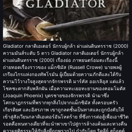
Gladiator กลาดิเอเตอร์ นักรบผู้กล้า ผ่าแผ่นดินทรราช (2000)
ความมันส์ระดับ 5 ดาว Gladiator กลาดิเอเตอร์ นักรบผู้กล้า
ผ่าแผ่นดินทรราช (2000) เรื่องย่อ ภาพยนตร์อมตะเรื่องนี้
ถ่ายทอดเรื่องราวของ แม็กซิมัส (Russell Crowe) นายพลผู้
เกรียงไกรแห่งกองทัพโรมัน ผู้เปี่ยมด้วยความภักดีและได้รับ
ความไว้วางใจสูงสุดจากจักรพรรดิ มาร์คัส ออเรลิอุส แต่แล้ว
โชคชะตากลับพลิกผัน เมื่อความทะเยอทะยานของคอมโมดัส
(Joaquin Phoenix) บุตรชายของจักรพรรดิ นำมาซึ่ง
โศกนาฏกรรมที่พรากทุกสิ่งไปจากแม็กซิมัส ทั้งครอบครัว
เกียรติยศ และอิสรภาพ เขาถูกลดชั้นเป็นทาสและถูกบังคับให้
เข้าสู่สังเวียนกลาดิเอเตอร์อันโหดร้าย ที่ซึ่งการต่อสู้เพื่อเอาชีวิต
รอดคือหนทางเดียวที่จะนำพาเขาไปสู่การล้างแค้นและทวงคืน
ความยุติธรรมให้กับสิ่งที่ถูกพรากไป กำกับโดย ริดลีย์ สก็อตต์