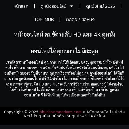
หน้าแรก
ดูหนังออนไลน์
ดูหนังใหม่ 2025
TOP IMDB
ติดต่อ / ขอหนัง
หนังออนไลน์ คมชัดระดับ HD และ 4K ดูหนัง
ออนไลน์ได้ทุกเวลา ไม่มีสะดุด
เราคัดสรร
หนังออนไลน์
คุณภาพมาไว้ให้เลือกแบบครบทุกอารมณ์ ทั้งหนังใหม่
ชนโรงที่หลายคนรอคอย หนังแอ็คชั่นมันส์สะใจ หนังรักโรแมนติกละมุนหัวใจ ไป
จนถึงหนังสยองขวัญที่ชวนขนลุก ทุกเรื่องพร้อมให้คุณกด
ดูหนังออนไลน์
ได้ทันที
ผ่าน
เว็บดูหนังออนไลน์ฟรี 24 ชั่วโมง
ไม่ว่าจะเลือกพากย์ไทยหรือซับไทยก็มีให้
ครบ ภาพคมชัดระดับ HD และ 4K รองรับการใช้งานผ่านทุกอุปกรณ์ ใช้งานง่าย
ไม่ต้องติดตั้งแอป ไม่ต้องเสียค่าสมัครสมาชิก แค่คลิกเข้ามา ก็เริ่ม
ดูหนัง
ออนไลน์ฟรี
ได้ทันที สนุกได้ต่อเนื่องตลอดทั้งวันทั้งคืน
Copyright © 2025
bhurbanmeadows.com
หนังไทยออนไลน์ หนังดัง
Netflix ดูหนังบนมือถือ เว็บดูหนังฟรี 24 ชั่วโมง