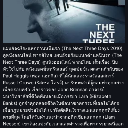
แผนอัจฉริยะแหกด่านหนีนรก (The Next Three Days 2010)
ดูหนังออนไลน์ พากย์ไทย แผนอัจฉริยะแหกด่านหนีนรก (The
Next Three Days) ดูหนังออนไลน์ พากย์ไทย เต็มเรื่อง! บีบ
หัวใจไปกับ หนังแอคชั่นทริลเลอร์ สุดเข้มข้น ผลงานกำกับของ
Paul Haggis (พอล แฮกกิส) ที่ได้นักแสดงรางวัลออสการ์
Russell Crowe (รัสเซล โครว์) มารับบทสามีผู้ยอมทำทุกอย่าง
เพื่อครอบครัว เรื่องราวของ John Brennan อาจารย์
มหาวิทยาลัยที่ชีวิตพังทลายเมื่อภรรยา Lara (Elizabeth
Banks) ถูกจำคุกตลอดชีวิตในข้อหาฆาตกรรมที่เธอไม่ได้ก่อ
เมื่อกฎหมายช่วยไม่ได้ เขาจึงตัดสินใจวางแผนแหกคุกที่เสี่ยง
ตายที่สุด โดยได้รับคำแนะนำจากอดีตเซียนแหกคุก (Liam
Neeson) เขาต้องแข่งกับเวลาและตำรวจเพื่อพาภรรยาหนีออก