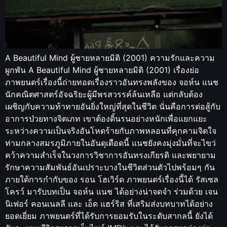
A Beautiful Mind ผู้ชายหลายมิติ (2001) ความรักและความ
ผูกพัน A Beautiful Mind ผู้ชายหลายมิติ (2001) เรื่องย่อ
ภาพยนตร์เรื่องนี้ถ่ายทอดเรื่องราวอันทรงพลังของ จอห์น แนช
นักคณิตศาสตร์อัจฉริยะผู้มีพรสวรรค์ล้นเหลือ แต่กลับต้อง
เผชิญกับความท้าทายอันยิ่งใหญ่ที่สุดในชีวิต นั่นคือการต่อสู้กับ
อาการป่วยทางจิตเภท เขาต้องดิ้นรนอย่างหนักเพื่อแยกแยะ
ระหว่างความเป็นจริงอันโหดร้ายกับภาพหลอนที่คุกคามจิตใจ
ท่ามกลางสมรภูมิภายในอันดุเดือดนี้ แนชยังคงมุ่งมั่นที่จะไขว่
คว้าความสำเร็จในวงการวิชาการอันทรงเกียรติ และพยายาม
รักษาความสัมพันธ์อันเปราะบางในชีวิตส่วนตัวไปพร้อมๆ กัน
ภายใต้การกำกับของ รอน โฮเวิร์ด ภาพยนตร์เรื่องนี้ได้ รัสเซล
โครว์ มารับบทเป็น จอห์น แนช ได้อย่างน่าจดจำ ร่วมด้วย เจน
นิเฟอร์ คอนเนลลี และ เอ็ด แฮร์ริส ที่เสริมส่งบทบาทได้อย่าง
ยอดเยี่ยม ภาพยนตร์ที่ได้รับการยอมรับในระดับสากลนี้ ยังได้