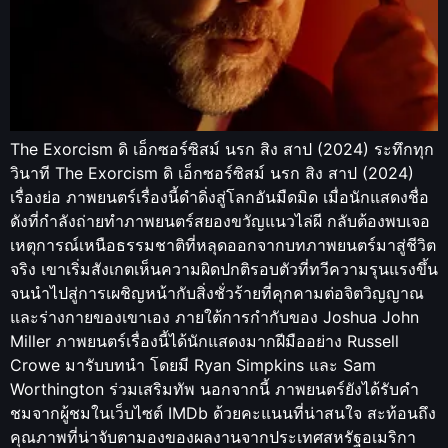
The Exorcism ดิ เอ็กซอร์ซิสม์ นรก สิง สาป (2024) ระทึกทุก
วินาที The Exorcism ดิ เอ็กซอร์ซิสม์ นรก สิง สาป (2024)
เรื่องย่อ ภาพยนตร์เรื่องนี้ดำดิ่งสู่โลกอันมืดมิด เมื่อนักแสดงชื่อ
ดังที่กำลังถ่ายทำภาพยนตร์สยองขวัญแนวไล่ผี กลับต้องพบเจอ
เหตุการณ์เหนือธรรมชาติที่หลุดออกจากบทภาพยนตร์มาสู่ชีวิต
จริง เขาเริ่มสังเกตเห็นความผิดปกติรอบตัวที่ทวีความรุนแรงขึ้น
จนนำไปสู่การเผชิญหน้ากับสิ่งชั่วร้ายที่คุกคามต่อจิตวิญญาณ
และร่างกายของเขาเอง ภายใต้การกำกับของ Joshua John
Miller ภาพยนตร์เรื่องนี้ได้นักแสดงมากฝีมืออย่าง Russell
Crowe มารับบทนำ โดยมี Ryan Simpkins และ Sam
Worthington ร่วมเสริมทัพ นอกจากนี้ ภาพยนตร์ยังได้รับคำ
ชมจากผู้ชมในเว็บไซต์ IMDb ด้วยคะแนนที่น่าสนใจ สะท้อนถึง
คุณภาพที่น่าจับตามองของผลงานจากประเทศสหรัฐอเมริกา