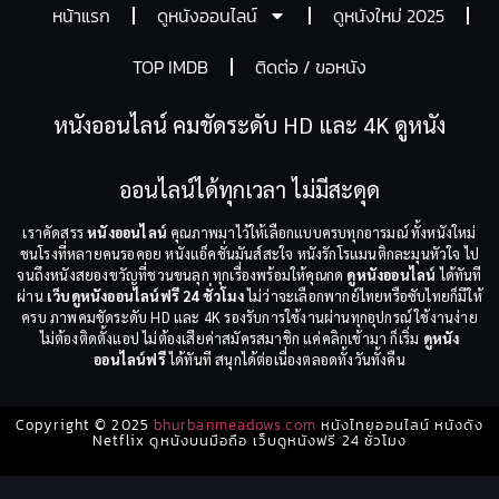
หน้าแรก
ดูหนังออนไลน์
ดูหนังใหม่ 2025
TOP IMDB
ติดต่อ / ขอหนัง
หนังออนไลน์ คมชัดระดับ HD และ 4K ดูหนัง
ออนไลน์ได้ทุกเวลา ไม่มีสะดุด
เราคัดสรร
หนังออนไลน์
คุณภาพมาไว้ให้เลือกแบบครบทุกอารมณ์ ทั้งหนังใหม่
ชนโรงที่หลายคนรอคอย หนังแอ็คชั่นมันส์สะใจ หนังรักโรแมนติกละมุนหัวใจ ไป
จนถึงหนังสยองขวัญที่ชวนขนลุก ทุกเรื่องพร้อมให้คุณกด
ดูหนังออนไลน์
ได้ทันที
ผ่าน
เว็บดูหนังออนไลน์ฟรี 24 ชั่วโมง
ไม่ว่าจะเลือกพากย์ไทยหรือซับไทยก็มีให้
ครบ ภาพคมชัดระดับ HD และ 4K รองรับการใช้งานผ่านทุกอุปกรณ์ ใช้งานง่าย
ไม่ต้องติดตั้งแอป ไม่ต้องเสียค่าสมัครสมาชิก แค่คลิกเข้ามา ก็เริ่ม
ดูหนัง
ออนไลน์ฟรี
ได้ทันที สนุกได้ต่อเนื่องตลอดทั้งวันทั้งคืน
Copyright © 2025
bhurbanmeadows.com
หนังไทยออนไลน์ หนังดัง
Netflix ดูหนังบนมือถือ เว็บดูหนังฟรี 24 ชั่วโมง