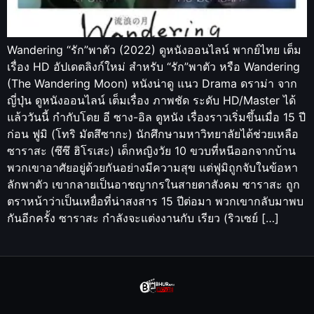
Wandering “รัก”พาตัว (2022) ดูหนังออนไลน์ พากย์ไทย เต็ม
เรื่อง HD อัปเดตลิงก์ใหม่ สำหรับ “รัก”พาตัว หรือ Wandering
(The Wandering Moon) หนังน่าดู แนว Drama ดราม่า จาก
ญี่ปุ่น ดูหนังออนไลน์ เต็มเรื่อง ภาพชัด ระดับ HD/Master ได้
แล้ววันนี้ กำกับโดย อี ซาง-อิล ดูหนัง เรื่องราวเริ่มขึ้นเมื่อ 15 ปี
ก่อน ฟูมิ (โทริ มัตสึซากะ) นักศึกษามหาวิทยาลัยได้ช่วยเหลือ
ซาราสะ (ซึซึ ฮิโรเสะ) เด็กหญิงวัย 10 ขวบที่หนีออกจากบ้าน
พวกเขาอาศัยอยู่ด้วยกันอย่างมีความสุข แต่ฟูมิถูกจับในข้อหา
ลักพาตัว เขากลายเป็นอาชญากรในสายตาสังคม ซาราสะ ถูก
ตราหน้าว่าเป็นเหยื่อที่น่าสงสาร 15 ปีต่อมา พวกเขากลับมาพบ
กันอีกครั้ง ซาราสะ กำลังจะแต่งงานกับ เรียว (ริวเซย์ […]