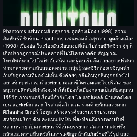
Phantoms แฟนท่อมส์ อสุรกาย..ดูดล้างเมือง (1998) ความ
สัมพันธ์ที่ซับซ้อน Phantoms แฟนท่อมส์ อสุรกาย..ดูดล้างเมือง
(1998) เรื่องย่อ ในเมืองอันเงียบสงบที่เต็มไปด้วยชีวิตชีวา จู่ๆ ก็
เกิดปรากฏการณ์ประหลาดที่ไม่มีใครคาดคิด สัญญาณ
โทรศัพท์หายไป ไฟฟ้าดับสนิท และผู้คนเริ่มล้มตายอย่างปริศนา
ท่ามกลางความสับสนอลหม่าน กลุ่มผู้รอดชีวิตต้องเผชิญหน้า
กับภัยคุกคามที่มองไม่เห็น ซึ่งค่อยๆ กลืนกินทุกสิ่งทุกอย่างไป
อย่างช้าๆ พวกเขาต้องพยายามเอาชีวิตรอดและไขปริศนาของ
อสุรกายลึกลับที่กำลังจะทำให้เมืองทั้งเมืองกลายเป็นเพียงสุสาน
ไร้ชีวิต ภาพยนตร์เรื่องนี้กำกับโดย โจ แชปเพลล์ นำแสดงโดย
เบน แอฟเฟล็ก และ โรส แม็คโกแวน ร่วมด้วยนักแสดงมาก
ฝีมืออย่าง ปีเตอร์ โอทูล สร้างสรรค์ผลงานจากประเทศ
สหรัฐอเมริกา ด้วยคะแนน IMDb ที่สะท้อนถึงการตอบรับที่
หลากหลาย เป็นภาพยนตร์ที่เน้นบรรยากาศความน่าสะพรึง
กลัวและความสิ้นหวังในการเผชิญหน้ากับภัยร้ายที่ไร้รูป และ