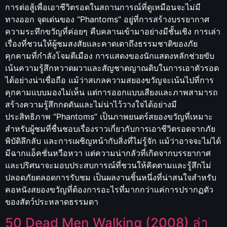
การต่อสู้เพื่อเอาชีวิตรอดในสถานการณ์ที่ดูเหมือนจะไม่มี
ทางออก จุดเด่นของ “Phantoms” อยู่ที่การสร้างบรรยากาศ
ความระทึกขวัญที่ค่อยๆ คืบคลานเข้ามาอย่างมีชั้นเชิง การเล่า
เรื่องที่ชวนให้ผู้ชมสงสัยและคาดเดาถึงธรรมชาติของภัย
คุกคามที่กำลังโจมตีเมือง การแสดงของนักแสดงหลักช่วยขับ
เน้นความรู้สึกหวาดผวาและสัญชาตญาณดิบในการเอาตัวรอด
ได้อย่างน่าเชื่อถือ แม้ว่าสเกลความสยองขวัญจะเน้นไปที่การ
คุกคามแบบมองไม่เห็น แต่การออกแบบเสียงและภาพสามารถ
สร้างความรู้สึกกดดันและไม่น่าไว้วางใจได้อย่างมี
ประสิทธิภาพ “Phantoms” เป็นภาพยนตร์สยองขวัญที่เหมาะ
สำหรับผู้ชมที่ชื่นชอบเรื่องราวเกี่ยวกับการเอาชีวิตรอดจากภัย
พิบัติลึกลับ และการเผชิญหน้ากับสิ่งที่ไม่รู้จัก แม้ว่าอาจจะไม่ได้
มีฉากแอ็คชั่นหวือหวา แต่ความน่ากลัวที่เกิดจากบรรยากาศ
และปริศนาจะมอบประสบการณ์ที่ชวนให้คิดตามและรู้สึกไม่
ปลอดภัยตลอดการรับชม เป็นผลงานชิ้นหนึ่งที่น่าสนใจสำหรับ
คอหนังสยองขวัญที่ต้องการอะไรที่มากกว่าแค่การปรากฏตัว
ของสัตว์ประหลาดธรรมดา
50 Dead Men Walking (2008) ล่า