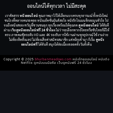
ออนไลน์ได้ทุกเวลา ไม่มีสะดุด
เราคัดสรร
หนังออนไลน์
คุณภาพมาไว้ให้เลือกแบบครบทุกอารมณ์ ทั้งหนังใหม่
ชนโรงที่หลายคนรอคอย หนังแอ็คชั่นมันส์สะใจ หนังรักโรแมนติกละมุนหัวใจ ไป
จนถึงหนังสยองขวัญที่ชวนขนลุก ทุกเรื่องพร้อมให้คุณกด
ดูหนังออนไลน์
ได้ทันที
ผ่าน
เว็บดูหนังออนไลน์ฟรี 24 ชั่วโมง
ไม่ว่าจะเลือกพากย์ไทยหรือซับไทยก็มีให้
ครบ ภาพคมชัดระดับ HD และ 4K รองรับการใช้งานผ่านทุกอุปกรณ์ ใช้งานง่าย
ไม่ต้องติดตั้งแอป ไม่ต้องเสียค่าสมัครสมาชิก แค่คลิกเข้ามา ก็เริ่ม
ดูหนัง
ออนไลน์ฟรี
ได้ทันที สนุกได้ต่อเนื่องตลอดทั้งวันทั้งคืน
Copyright © 2025
bhurbanmeadows.com
หนังไทยออนไลน์ หนังดัง
Netflix ดูหนังบนมือถือ เว็บดูหนังฟรี 24 ชั่วโมง