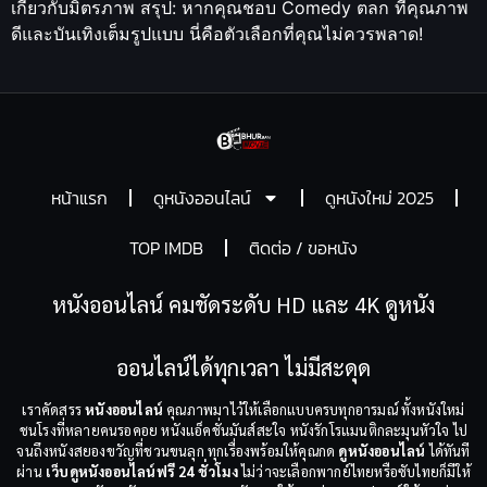
เกี่ยวกับมิตรภาพ สรุป: หากคุณชอบ Comedy ตลก ที่คุณภาพ
ดีและบันเทิงเต็มรูปแบบ นี่คือตัวเลือกที่คุณไม่ควรพลาด!
หน้าแรก
ดูหนังออนไลน์
ดูหนังใหม่ 2025
TOP IMDB
ติดต่อ / ขอหนัง
หนังออนไลน์ คมชัดระดับ HD และ 4K ดูหนัง
ออนไลน์ได้ทุกเวลา ไม่มีสะดุด
เราคัดสรร
หนังออนไลน์
คุณภาพมาไว้ให้เลือกแบบครบทุกอารมณ์ ทั้งหนังใหม่
ชนโรงที่หลายคนรอคอย หนังแอ็คชั่นมันส์สะใจ หนังรักโรแมนติกละมุนหัวใจ ไป
จนถึงหนังสยองขวัญที่ชวนขนลุก ทุกเรื่องพร้อมให้คุณกด
ดูหนังออนไลน์
ได้ทันที
ผ่าน
เว็บดูหนังออนไลน์ฟรี 24 ชั่วโมง
ไม่ว่าจะเลือกพากย์ไทยหรือซับไทยก็มีให้