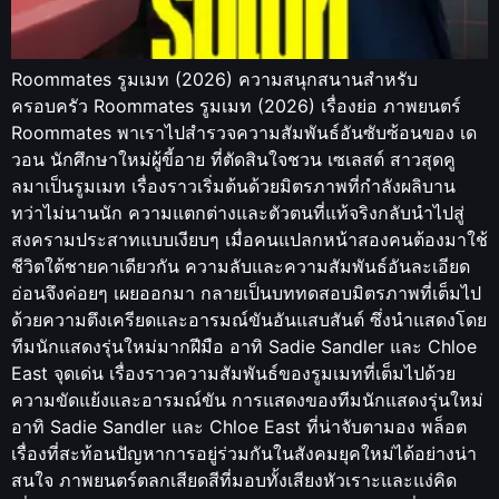
Roommates รูมเมท (2026) ความสนุกสนานสำหรับ
ครอบครัว Roommates รูมเมท (2026) เรื่องย่อ ภาพยนตร์
Roommates พาเราไปสำรวจความสัมพันธ์อันซับซ้อนของ เด
วอน นักศึกษาใหม่ผู้ขี้อาย ที่ตัดสินใจชวน เซเลสต์ สาวสุดคู
ลมาเป็นรูมเมท เรื่องราวเริ่มต้นด้วยมิตรภาพที่กำลังผลิบาน
ทว่าไม่นานนัก ความแตกต่างและตัวตนที่แท้จริงกลับนำไปสู่
สงครามประสาทแบบเงียบๆ เมื่อคนแปลกหน้าสองคนต้องมาใช้
ชีวิตใต้ชายคาเดียวกัน ความลับและความสัมพันธ์อันละเอียด
อ่อนจึงค่อยๆ เผยออกมา กลายเป็นบททดสอบมิตรภาพที่เต็มไป
ด้วยความตึงเครียดและอารมณ์ขันอันแสบสันต์ ซึ่งนำแสดงโดย
ทีมนักแสดงรุ่นใหม่มากฝีมือ อาทิ Sadie Sandler และ Chloe
East จุดเด่น เรื่องราวความสัมพันธ์ของรูมเมทที่เต็มไปด้วย
ความขัดแย้งและอารมณ์ขัน การแสดงของทีมนักแสดงรุ่นใหม่
อาทิ Sadie Sandler และ Chloe East ที่น่าจับตามอง พล็อต
เรื่องที่สะท้อนปัญหาการอยู่ร่วมกันในสังคมยุคใหม่ได้อย่างน่า
สนใจ ภาพยนตร์ตลกเสียดสีที่มอบทั้งเสียงหัวเราะและแง่คิด