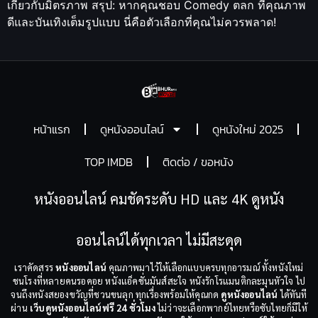
เกี่ยวกับมิตรภาพ สรุป: หากคุณชอบ Comedy ตลก ที่คุณภาพ
ดีและบันเทิงเต็มรูปแบบ นี่คือตัวเลือกที่คุณไม่ควรพลาด!
หน้าแรก
ดูหนังออนไลน์
ดูหนังใหม่ 2025
TOP IMDB
ติดต่อ / ขอหนัง
หนังออนไลน์ คมชัดระดับ HD และ 4K ดูหนัง
ออนไลน์ได้ทุกเวลา ไม่มีสะดุด
เราคัดสรร
หนังออนไลน์
คุณภาพมาไว้ให้เลือกแบบครบทุกอารมณ์ ทั้งหนังใหม่
ชนโรงที่หลายคนรอคอย หนังแอ็คชั่นมันส์สะใจ หนังรักโรแมนติกละมุนหัวใจ ไป
จนถึงหนังสยองขวัญที่ชวนขนลุก ทุกเรื่องพร้อมให้คุณกด
ดูหนังออนไลน์
ได้ทันที
ผ่าน
เว็บดูหนังออนไลน์ฟรี 24 ชั่วโมง
ไม่ว่าจะเลือกพากย์ไทยหรือซับไทยก็มีให้