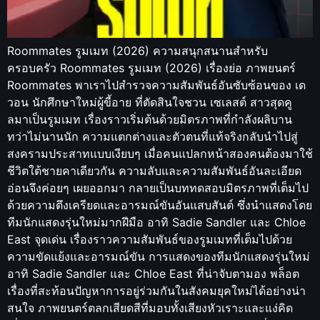
Roommates รูมเมท (2026) ความสนุกสนานสำหรับ
ครอบครัว Roommates รูมเมท (2026) เรื่องย่อ ภาพยนตร์
Roommates พาเราไปสำรวจความสัมพันธ์อันซับซ้อนของ เด
วอน นักศึกษาใหม่ผู้ขี้อาย ที่ตัดสินใจชวน เซเลสต์ สาวสุดคู
ลมาเป็นรูมเมท เรื่องราวเริ่มต้นด้วยมิตรภาพที่กำลังผลิบาน
ทว่าไม่นานนัก ความแตกต่างและตัวตนที่แท้จริงกลับนำไปสู่
สงครามประสาทแบบเงียบๆ เมื่อคนแปลกหน้าสองคนต้องมาใช้
ชีวิตใต้ชายคาเดียวกัน ความลับและความสัมพันธ์อันละเอียด
อ่อนจึงค่อยๆ เผยออกมา กลายเป็นบททดสอบมิตรภาพที่เต็มไป
ด้วยความตึงเครียดและอารมณ์ขันอันแสบสันต์ ซึ่งนำแสดงโดย
ทีมนักแสดงรุ่นใหม่มากฝีมือ อาทิ Sadie Sandler และ Chloe
East จุดเด่น เรื่องราวความสัมพันธ์ของรูมเมทที่เต็มไปด้วย
ความขัดแย้งและอารมณ์ขัน การแสดงของทีมนักแสดงรุ่นใหม่
อาทิ Sadie Sandler และ Chloe East ที่น่าจับตามอง พล็อต
เรื่องที่สะท้อนปัญหาการอยู่ร่วมกันในสังคมยุคใหม่ได้อย่างน่า
สนใจ ภาพยนตร์ตลกเสียดสีที่มอบทั้งเสียงหัวเราะและแง่คิด