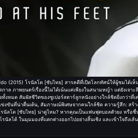
o (2015) โรนัลโด [ซับไทย] สารคดีที่เปิดโลกทัศน์ให้ผู้ชมได้เห็นช
ุดตลอดกาล ภาพยนตร์เรื่องนี้ไม่ได้เน้นแค่เพียงในสนามหญ้า แต่ยังเ
ทั้งหมด สัมผัสชีวิตของซูเปอร์สตาร์ลูกหนังอย่างใกล้ชิดยิ่งกว่าที่เ
งขันที่น่าตื่นเต้น, สัมภาษณ์พิเศษจากคนใกล้ชิด ความรู้สึก: สร้า
โรนัลโด [ซับไทย] น่าดูไหม? หากคุณเป็นแฟนฟุตบอลตัวยง หรือชื่นช
โรนัลโด้ ในมุมมองที่แตกต่างออกไปอย่างสิ้นเชิง และเข้าใจถึงเส้น