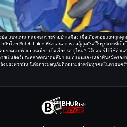
งย่อ แบทแมน ถล่มจอมวายร้ายป่วนเมือง เมื่อเมืองกอธแธมถูกคุก
นี้กำกับโดย Butch Lukic ที่นำเสนอการต่อสู้สุดมันส์ในรูปแบบที่เ
อมวายร้ายป่วนเมือง เต็มเรื่อง น่าดูไหม? โจ๊กเกอร์ได้ใช้ลำแ
ลายเป็นสัตว์ประหลาดขนาดมหึมา แบทแมนและเหล่าพันธมิตรอย่าง 
พลังของพวกมัน นี่คือการผจญภัยที่เหมาะสำหรับทุกคนในครอบครั