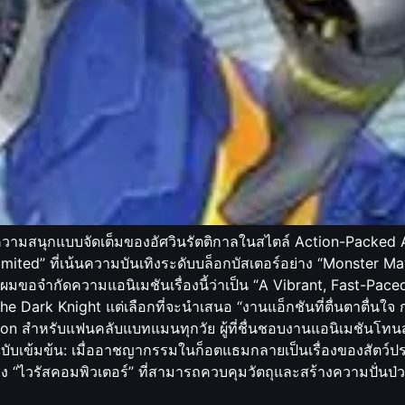
วามสนุกแบบจัดเต็มของอัศวินรัตติกาลในสไตล์ Action-Packed
mited” ที่เน้นความบันเทิงระดับบล็อกบัสเตอร์อย่าง “Monster 
อจำกัดความแอนิเมชันเรื่องนี้ว่าเป็น “A Vibrant, Fast-Paced, 
Dark Knight แต่เลือกที่จะนำเสนอ “งานแอ็กชันที่ตื่นตาตื่นใจ
ation สำหรับแฟนคลับแบทแมนทุกวัย ผู้ที่ชื่นชอบงานแอนิเมชันโทน
ฉบับเข้มข้น: เมื่ออาชญากรรมในก็อตแธมกลายเป็นเรื่องของสัตว์ประหล
ง “ไวรัสคอมพิวเตอร์” ที่สามารถควบคุมวัตถุและสร้างความปั่นป่ว