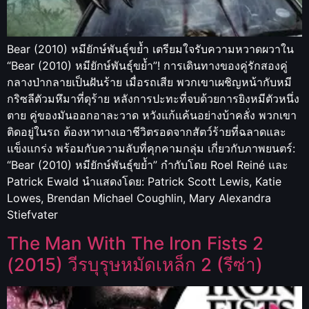
Bear (2010) หมียักษ์พันธุ์ขย้ำ เตรียมใจรับความหวาดผวาใน
“Bear (2010) หมียักษ์พันธุ์ขย้ำ”! การเดินทางของคู่รักสองคู่
กลางป่ากลายเป็นฝันร้าย เมื่อรถเสีย พวกเขาเผชิญหน้ากับหมี
กริซลีตัวมหึมาที่ดุร้าย หลังการปะทะที่จบด้วยการยิงหมีตัวหนึ่ง
ตาย คู่ของมันออกอาละวาด หวังแก้แค้นอย่างบ้าคลั่ง พวกเขา
ติดอยู่ในรถ ต้องหาทางเอาชีวิตรอดจากสัตว์ร้ายที่ฉลาดและ
แข็งแกร่ง พร้อมกับความลับที่คุกคามกลุ่ม เกี่ยวกับภาพยนตร์:
“Bear (2010) หมียักษ์พันธุ์ขย้ำ” กำกับโดย Roel Reiné และ
Patrick Ewald นำแสดงโดย: Patrick Scott Lewis, Katie
Lowes, Brendan Michael Coughlin, Mary Alexandra
Stiefvater
The Man With The Iron Fists 2
(2015) วีรบุรุษหมัดเหล็ก 2 (รีซ่า)