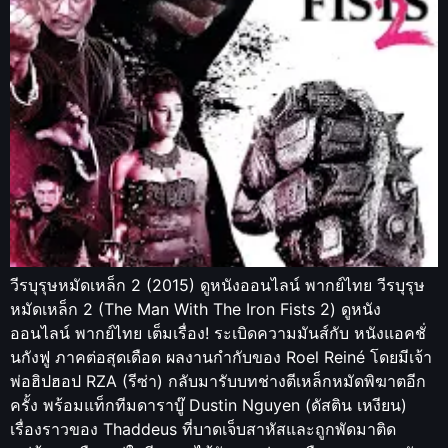
วีรบุรุษหมัดเหล็ก 2 (2015) ดูหนังออนไลน์ พากย์ไทย วีรบุรุษ
หมัดเหล็ก 2 (The Man With The Iron Fists 2) ดูหนัง
ออนไลน์ พากย์ไทย เต็มเรื่อง! ระเบิดความมันส์กับ หนังแอคชั่
นกังฟู ภาคต่อสุดเดือด ผลงานกำกับของ Roel Reiné โดยมีเจ้า
พ่อฮิปฮอป RZA (รีซ่า) กลับมารับบทช่างตีเหล็กหมัดพิฆาตอีก
ครั้ง พร้อมแท็กทีมดาราบู๊ Dustin Nguyen (ดัสติน เหงียน)
เรื่องราวของ Thaddeus ที่บาดเจ็บสาหัสและถูกพัดมาติด