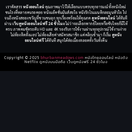
เราคัดสรร
หนังออนไลน์
คุณภาพมาไว้ให้เลือกแบบครบทุกอารมณ์ ทั้งหนังใหม่
ชนโรงที่หลายคนรอคอย หนังแอ็คชั่นมันส์สะใจ หนังรักโรแมนติกละมุนหัวใจ ไป
จนถึงหนังสยองขวัญที่ชวนขนลุก ทุกเรื่องพร้อมให้คุณกด
ดูหนังออนไลน์
ได้ทันที
ผ่าน
เว็บดูหนังออนไลน์ฟรี 24 ชั่วโมง
ไม่ว่าจะเลือกพากย์ไทยหรือซับไทยก็มีให้
ครบ ภาพคมชัดระดับ HD และ 4K รองรับการใช้งานผ่านทุกอุปกรณ์ ใช้งานง่าย
ไม่ต้องติดตั้งแอป ไม่ต้องเสียค่าสมัครสมาชิก แค่คลิกเข้ามา ก็เริ่ม
ดูหนัง
ออนไลน์ฟรี
ได้ทันที สนุกได้ต่อเนื่องตลอดทั้งวันทั้งคืน
Copyright © 2025
bhurbanmeadows.com
หนังไทยออนไลน์ หนังดัง
Netflix ดูหนังบนมือถือ เว็บดูหนังฟรี 24 ชั่วโมง