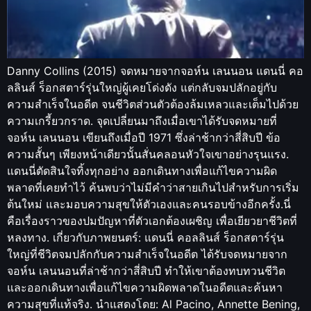
Danny Collins (2015) จดหมายจากจอห์น เลนนอน แดนนี่ คอ
ลลินส์ ร็อกสตาร์รุ่นใหญ่ผู้เคยโด่งดัง แต่กลับจมปลักอยู่กับ
ความสำเร็จในอดีต จนชีวิตส่วนตัวต้องล้มเหลวและเต็มไปด้วย
ความเกรี้ยวกราด. จุดเปลี่ยนมาถึงเมื่อเขาได้รับจดหมายที่
จอห์น เลนนอน เขียนถึงเมื่อปี 1971 ซึ่งล่าช้ากว่าสี่สิบปี ข้อ
ความสั้นๆ เพียงหน้าเดียวนั้นสั่นคลอนหัวใจเขาอย่างรุนแรง.
แดนนี่ตัดสินใจทิ้งทุกอย่าง ออกเดินทางเพื่อแก้ไขความผิด
พลาดที่เคยทำไว้ ค้นพบว่าไม่มีคำว่าสายเกินไปสำหรับการเริ่ม
ต้นใหม่ และมอบความสุขให้ตัวเองและคนรอบข้างอีกครั้ง.นี่
คือเรื่องราวของปมปัญหาที่ตัวเอกต้องเผชิญ เพื่อเยียวยาชีวิตที่
หลงทาง. เกี่ยวกับภาพยนตร์: แดนนี่ คอลลินส์ ร็อกสตาร์รุ่น
ใหญ่ที่ชีวิตจมปลักกับความสำเร็จในอดีต ได้รับจดหมายจาก
จอห์น เลนนอนที่ล่าช้ากว่าสี่สิบปี ทำให้เขาต้องทบทวนชีวิต
และออกเดินทางเพื่อแก้ไขความผิดพลาดในอดีตและค้นหา
ความสุขที่แท้จริง. นำแสดงโดย: Al Pacino, Annette Bening,