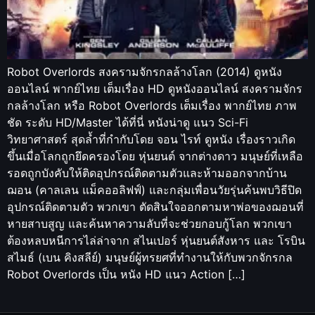
Robot Overlords สงครามจักรกลล้างโลก (2014) ดูหนัง
ออนไลน์ พากย์ไทย เต็มเรื่อง HD ดูหนังออนไลน์ สงครามจักร
กลล้างโลก หรือ Robot Overlords เต็มเรื่อง พากย์ไทย ภาพ
ชัด ระดับ HD/Master ได้ที่นี่ หนังน่าดู แนว Sci-Fi
วิทยาศาสตร์ สุดล้ำที่กำกับโดย จอน ไรท์ ดูหนัง เรื่องราวเกิด
ขึ้นเมื่อโลกถูกยึดครองโดย หุ่นยนต์ จากต่างดาว มนุษย์ที่เหลือ
รอดถูกบังคับให้ติดอุปกรณ์ติดตามตัวและห้ามออกจากบ้าน
ฌอน (คาลเลน แม็คออลิฟฟ์) และกลุ่มเพื่อนวัยรุ่นค้นพบวิธีปิด
อุปกรณ์ติดตามตัว พวกเขา ตัดสินใจออกตามหาพ่อของฌอนที่
หายสาบสูญ และค้นหาความลับที่จะช่วยกอบกู้โลก พวกเขา
ต้องหลบหนีการไล่ล่าจาก สไนเปอร์ หุ่นยนต์สังหาร และ โรบิน
สไมธ์ (เบน คิงสลีย์) มนุษย์ผู้ทรยศที่ทำงานให้กับพวกจักรกล
Robot Overlords เป็น หนัง HD แนว Action […]