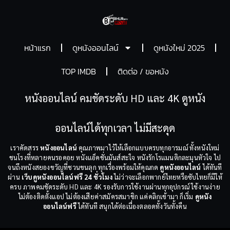
หน้าแรก
ดูหนังออนไลน์
ดูหนังใหม่ 2025
TOP IMDB
ติดต่อ / ขอหนัง
หนังออนไลน์ คมชัดระดับ HD และ 4K ดูหนัง
ออนไลน์ได้ทุกเวลา ไม่มีสะดุด
เราคัดสรร
หนังออนไลน์
คุณภาพมาไว้ให้เลือกแบบครบทุกอารมณ์ ทั้งหนังใหม่
ชนโรงที่หลายคนรอคอย หนังแอ็คชั่นมันส์สะใจ หนังรักโรแมนติกละมุนหัวใจ ไป
จนถึงหนังสยองขวัญที่ชวนขนลุก ทุกเรื่องพร้อมให้คุณกด
ดูหนังออนไลน์
ได้ทันที
ผ่าน
เว็บดูหนังออนไลน์ฟรี 24 ชั่วโมง
ไม่ว่าจะเลือกพากย์ไทยหรือซับไทยก็มีให้
ครบ ภาพคมชัดระดับ HD และ 4K รองรับการใช้งานผ่านทุกอุปกรณ์ ใช้งานง่าย
ไม่ต้องติดตั้งแอป ไม่ต้องเสียค่าสมัครสมาชิก แค่คลิกเข้ามา ก็เริ่ม
ดูหนัง
ออนไลน์ฟรี
ได้ทันที สนุกได้ต่อเนื่องตลอดทั้งวันทั้งคืน