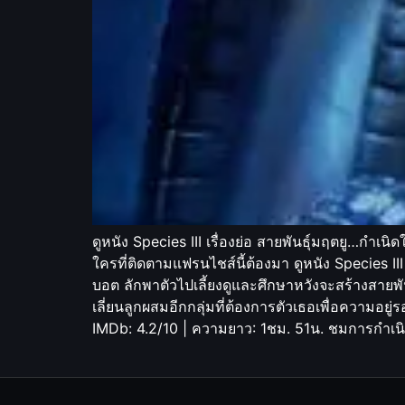
ดูหนัง Species III เรื่องย่อ สายพันธุ์มฤตยู…กำ
ใครที่ติดตามแฟรนไชส์นี้ต้องมา ดูหนัง Species I
บอต ลักพาตัวไปเลี้ยงดูและศึกษาหวังจะสร้างสายพันธ
เลี่ยนลูกผสมอีกกลุ่มที่ต้องการตัวเธอเพื่อความอย
IMDb: 4.2/10 | ความยาว: 1ชม. 51น. ชมการกำเนิ