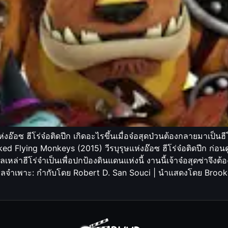
ห่งอ๊อซ ฮีโร่จ๋อติดปีก เกิดอะไรขึ้นเมื่อจ๋อสุดป่วนต้องกลายมาเป็
ked Flying Monkeys (2015) วีรบุรุษแห่งอ๊อซ ฮีโร่จ๋อติดปีก ก่
่าฮีโร่จำเป็นเพื่อปกป้องดินแดนแห่งนี้ งานนี้เจ้าจ๋อสุดซ่าจึงต้อ
มูลจำเพาะ: กำกับโดย Robert D. San Souci | นำแสดงโดย Brooke