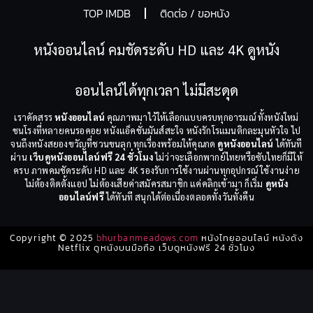
TOP IMDB
ติดต่อ / ขอหนัง
หนังออนไลน์ คมชัดระดับ HD และ 4K ดูหนัง
ออนไลน์ได้ทุกเวลา ไม่มีสะดุด
เราคัดสรร
หนังออนไลน์
คุณภาพมาไว้ให้เลือกแบบครบทุกอารมณ์ ทั้งหนังใหม่
ชนโรงที่หลายคนรอคอย หนังแอ็คชั่นมันส์สะใจ หนังรักโรแมนติกละมุนหัวใจ ไป
จนถึงหนังสยองขวัญที่ชวนขนลุก ทุกเรื่องพร้อมให้คุณกด
ดูหนังออนไลน์
ได้ทันที
ผ่าน
เว็บดูหนังออนไลน์ฟรี 24 ชั่วโมง
ไม่ว่าจะเลือกพากย์ไทยหรือซับไทยก็มีให้
ครบ ภาพคมชัดระดับ HD และ 4K รองรับการใช้งานผ่านทุกอุปกรณ์ ใช้งานง่าย
ไม่ต้องติดตั้งแอป ไม่ต้องเสียค่าสมัครสมาชิก แค่คลิกเข้ามา ก็เริ่ม
ดูหนัง
ออนไลน์ฟรี
ได้ทันที สนุกได้ต่อเนื่องตลอดทั้งวันทั้งคืน
Copyright © 2025
bhurbanmeadows.com
หนังไทยออนไลน์ หนังดัง
Netflix ดูหนังบนมือถือ เว็บดูหนังฟรี 24 ชั่วโมง