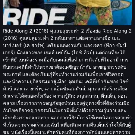
Ride Along 2 (2016) คู่แสบลุยระห่ำ 2 เรื่องย่อ Ride Along 2
(2016) คู่แสบลุยระห่ำ 2 กลับมาสานต่อความฮาเมื่อ เบน
บาร์เบอร์ (เค ฮาร์ท) เตรียมแต่งงานกับ แองเจลา (ทีกา ซัมป์
เตอร์) น้องสาวของ เจมส์ เพย์ตัน (ไอซ์ คิวบ์) แต่ก่อนที่จะได้
เข้าพิธี เบนต้องร่วมมือกับเจมส์เพื่อทำภารกิจลับที่ไมอามี การ
สืบสวนคดีนี้ทำให้พวกเขาต้องเผชิญหน้ากับ อาชญากรระดับ
พระกาฬ และต้องเรียนรู้ที่จะทำงานร่วมกันเพื่อเอาชีวิตรอด
และนำความยุติธรรมมาสู่เมือง จุดเด่น: เคมีที่เข้ากันของ ไอซ์
คิวบ์ และ เค ฮาร์ท, ฉากแอ็คชั่นสุดมันส์, มุกตลกที่สร้างเสียง
หัวเราะได้ตลอดทั้งเรื่อง ความรู้สึก: สนุกสนาน, ตื่นเต้น, ผ่อน
คลาย เรื่องราวการผจญภัยสุดป่วนของคู่หูต่างขั้วที่ต้องร่วมมือ
กันไขคดีอาชญากรรมในไมอามีเต็มไปด้วยความวุ่นวายและ
เสียงหัวเราะตลอดทาง นอกจากนี้ยังมีการใช้เทคนิคการถ่ายทำ
ที่เน้นความรวดเร็วและฉับไวเพื่อเพิ่มความตื่นเต้นเร้าใจให้กับผู้
ชม หนังเรื่องนี้เหมาะสำหรับคนที่ต้องการพักผ่อนและหาความ