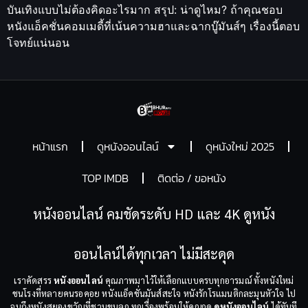
บันเทิงแบบไม่ต้องคิดอะไรมาก สรุป: น่าดูไหม? ถ้าคุณชอบ
หนังแอ็คชั่นคอมเมดี้ที่เน้นความฮาและฉากบู๊มันส์ๆ เรื่องนี้ตอบ
โจทย์แน่นอน
หน้าแรก
ดูหนังออนไลน์
ดูหนังใหม่ 2025
TOP IMDB
ติดต่อ / ขอหนัง
หนังออนไลน์ คมชัดระดับ HD และ 4K ดูหนัง
ออนไลน์ได้ทุกเวลา ไม่มีสะดุด
เราคัดสรร
หนังออนไลน์
คุณภาพมาไว้ให้เลือกแบบครบทุกอารมณ์ ทั้งหนังใหม่
ชนโรงที่หลายคนรอคอย หนังแอ็คชั่นมันส์สะใจ หนังรักโรแมนติกละมุนหัวใจ ไป
จนถึงหนังสยองขวัญที่ชวนขนลุก ทุกเรื่องพร้อมให้คุณกด
ดูหนังออนไลน์
ได้ทันที