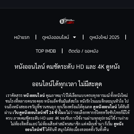
หน้าแรก
ดูหนังออนไลน์
ดูหนังใหม่ 2025
TOP IMDB
ติดต่อ / ขอหนัง
หนังออนไลน์ คมชัดระดับ HD และ 4K ดูหนัง
ออนไลน์ได้ทุกเวลา ไม่มีสะดุด
เราคัดสรร
หนังออนไลน์
คุณภาพมาไว้ให้เลือกแบบครบทุกอารมณ์ ทั้งหนังใหม่
ชนโรงที่หลายคนรอคอย หนังแอ็คชั่นมันส์สะใจ หนังรักโรแมนติกละมุนหัวใจ ไป
จนถึงหนังสยองขวัญที่ชวนขนลุก ทุกเรื่องพร้อมให้คุณกด
ดูหนังออนไลน์
ได้ทันที
ผ่าน
เว็บดูหนังออนไลน์ฟรี 24 ชั่วโมง
ไม่ว่าจะเลือกพากย์ไทยหรือซับไทยก็มีให้
ครบ ภาพคมชัดระดับ HD และ 4K รองรับการใช้งานผ่านทุกอุปกรณ์ ใช้งานง่าย
ไม่ต้องติดตั้งแอป ไม่ต้องเสียค่าสมัครสมาชิก แค่คลิกเข้ามา ก็เริ่ม
ดูหนัง
ออนไลน์ฟรี
ได้ทันที สนุกได้ต่อเนื่องตลอดทั้งวันทั้งคืน