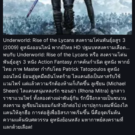
Underworld: Rise of the Lycans สงครามโค่นพันธุ์อสูร 3
(2009) ดูหนังออนไลน์ พากย์ไทย HD ปฐมบทสงครามเลือด…
พบกับ Underworld: Rise of the Lycans หรือ สงครามโค่น
พันธุ์อสูร 3 หนัง Action Fantasy ภาคต้นกำเนิด ดูหนัง พากย์
ไทย ภาพ Master กำกับโดย Patrick Tatopoulos ดูหนัง
ออนไลน์ ย้อนสู่ยุคมืดอันโหดร้าย ไลแคนยังเป็นทาสรับใช้
แวมไพร์ แต่แล้วความรักต้องห้ามก็เกิดขึ้น ลูเซียน (Michael
Sheen) ไลแคนหนุ่มหลงรัก ซอนย่า (Rhona Mitra) ลูกสาว
ราชาแวมไพร์ ทั้งสองต่างเผ่าพันธุ์กัน รักนี้จึงกลายเป็นชนวน
สงคราม ลูเซียนไม่ยอมก้มหัวอีกต่อไป เขาปลุกระดมพี่น้องไล
แคนให้ลุกฮือ การต่อสู้เพื่ออิสรภาพเริ่มขึ้น นี่คือจุดเริ่มต้น
ความแค้นนับศตวรรษ ดูหนังย้อนหลัง มหากาพย์สงครามที่
แลกด้วยเลือด!