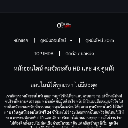
หน้าแรก
ดูหนังออนไลน์
ดูหนังใหม่ 2025
TOP IMDB
ติดต่อ / ขอหนัง
หนังออนไลน์ คมชัดระดับ HD และ 4K ดูหนัง
ออนไลน์ได้ทุกเวลา ไม่มีสะดุด
เราคัดสรร
หนังออนไลน์
คุณภาพมาไว้ให้เลือกแบบครบทุกอารมณ์ ทั้งหนังใหม่
ชนโรงที่หลายคนรอคอย หนังแอ็คชั่นมันส์สะใจ หนังรักโรแมนติกละมุนหัวใจ ไป
จนถึงหนังสยองขวัญที่ชวนขนลุก ทุกเรื่องพร้อมให้คุณกด
ดูหนังออนไลน์
ได้ทันที
ผ่าน
เว็บดูหนังออนไลน์ฟรี 24 ชั่วโมง
ไม่ว่าจะเลือกพากย์ไทยหรือซับไทยก็มีให้
ครบ ภาพคมชัดระดับ HD และ 4K รองรับการใช้งานผ่านทุกอุปกรณ์ ใช้งานง่าย
ไม่ต้องติดตั้งแอป ไม่ต้องเสียค่าสมัครสมาชิก แค่คลิกเข้ามา ก็เริ่ม
ดูหนัง