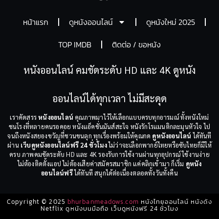
หน้าแรก
ดูหนังออนไลน์
ดูหนังใหม่ 2025
TOP IMDB
ติดต่อ / ขอหนัง
หนังออนไลน์ คมชัดระดับ HD และ 4K ดูหนัง
ออนไลน์ได้ทุกเวลา ไม่มีสะดุด
เราคัดสรร
หนังออนไลน์
คุณภาพมาไว้ให้เลือกแบบครบทุกอารมณ์ ทั้งหนังใหม่
ชนโรงที่หลายคนรอคอย หนังแอ็คชั่นมันส์สะใจ หนังรักโรแมนติกละมุนหัวใจ ไป
จนถึงหนังสยองขวัญที่ชวนขนลุก ทุกเรื่องพร้อมให้คุณกด
ดูหนังออนไลน์
ได้ทันที
ผ่าน
เว็บดูหนังออนไลน์ฟรี 24 ชั่วโมง
ไม่ว่าจะเลือกพากย์ไทยหรือซับไทยก็มีให้
ครบ ภาพคมชัดระดับ HD และ 4K รองรับการใช้งานผ่านทุกอุปกรณ์ ใช้งานง่าย
ไม่ต้องติดตั้งแอป ไม่ต้องเสียค่าสมัครสมาชิก แค่คลิกเข้ามา ก็เริ่ม
ดูหนัง
ออนไลน์ฟรี
ได้ทันที สนุกได้ต่อเนื่องตลอดทั้งวันทั้งคืน
Copyright © 2025
bhurbanmeadows.com
หนังไทยออนไลน์ หนังดัง
Netflix ดูหนังบนมือถือ เว็บดูหนังฟรี 24 ชั่วโมง