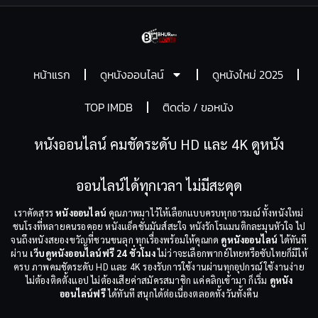
หน้าแรก
ดูหนังออนไลน์
ดูหนังใหม่ 2025
TOP IMDB
ติดต่อ / ขอหนัง
หนังออนไลน์ คมชัดระดับ HD และ 4K ดูหนัง
ออนไลน์ได้ทุกเวลา ไม่มีสะดุด
เราคัดสรร
หนังออนไลน์
คุณภาพมาไว้ให้เลือกแบบครบทุกอารมณ์ ทั้งหนังใหม่
ชนโรงที่หลายคนรอคอย หนังแอ็คชั่นมันส์สะใจ หนังรักโรแมนติกละมุนหัวใจ ไป
จนถึงหนังสยองขวัญที่ชวนขนลุก ทุกเรื่องพร้อมให้คุณกด
ดูหนังออนไลน์
ได้ทันที
ผ่าน
เว็บดูหนังออนไลน์ฟรี 24 ชั่วโมง
ไม่ว่าจะเลือกพากย์ไทยหรือซับไทยก็มีให้
ครบ ภาพคมชัดระดับ HD และ 4K รองรับการใช้งานผ่านทุกอุปกรณ์ ใช้งานง่าย
ไม่ต้องติดตั้งแอป ไม่ต้องเสียค่าสมัครสมาชิก แค่คลิกเข้ามา ก็เริ่ม
ดูหนัง
ออนไลน์ฟรี
ได้ทันที สนุกได้ต่อเนื่องตลอดทั้งวันทั้งคืน